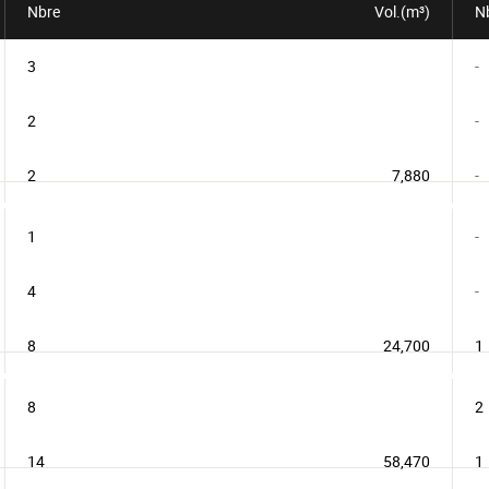
Nbre
Vol.(m³)
N
3
-
2
-
2
7,880
-
1
-
4
-
8
24,700
1
8
2
14
58,470
1