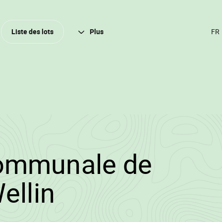
Ferm
Liste des lots
Plus
CH
DE
LA
(A
FR
2025/3118/15184/
ommunale de
•
ellin
Wallowood