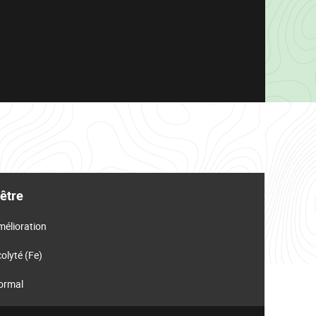
être
mélioration
olyté (Fe)
ormal