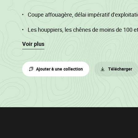
Coupe affouagère, délai impératif d'exploita
Les houppiers, les chênes de moins de 100 et
moins de 120 ne sont pas repris au catalogue,
Voir plus
réservés à l'affouage. Recoupe imposée pour 
Pour des raisons culturales (dégâts à la futaie
Ajouter à une collection
Télécharger
environnementales (CM biodiversité et/ou N2
paysagères, l’abattage des bois de plus de 1
circonférence est suspendu du 01/04 au 15/
Informations
sur
le
lot