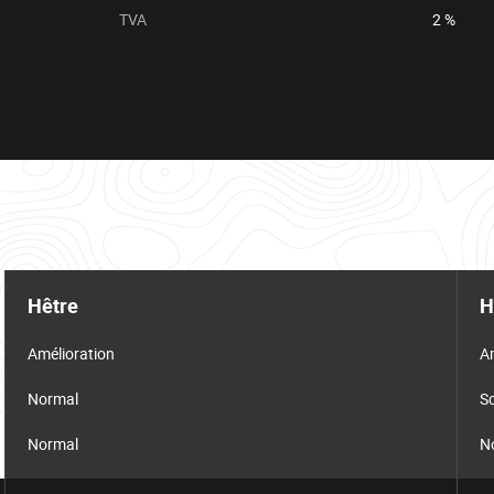
TVA
2 %
Hêtre
H
Amélioration
A
Normal
Sc
Normal
N