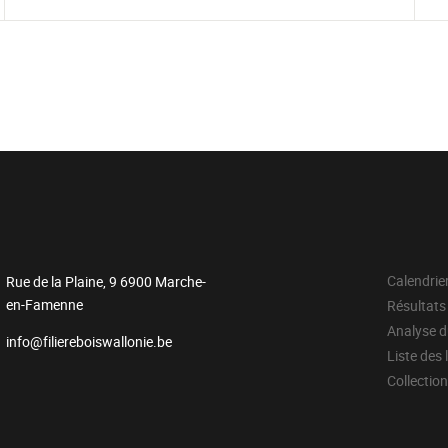
Calendrie
Rue de la Plaine, 9 6900 Marche-
en-Famenne
Résultats
Analyse 
info@filiereboiswallonie.be
Liste des 
Collectio