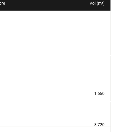
bre
Vol.(m³)
1,650
8,720