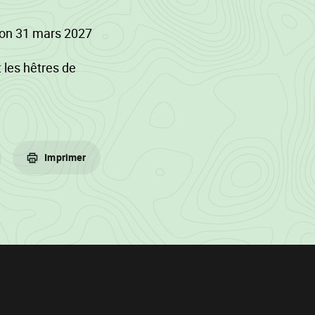
tion 31 mars 2027
 les hêtres de
 ils sont
les hêtres.
),
Imprimer
K) et
00 cm de
08.