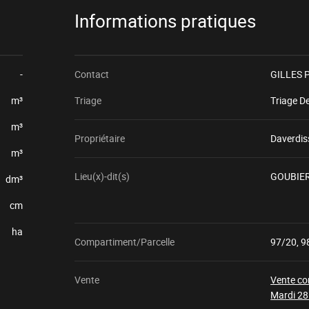
Informations pratiques
-
Contact
GILLES P
m³
Triage
Triage D
m³
Propriétaire
Daverdis
m³
Lieu(x)-dit(s)
GOUBIER
dm³
cm
ha
Compartiment/Parcelle
97/20, 9
Vente
Vente co
Mardi 28