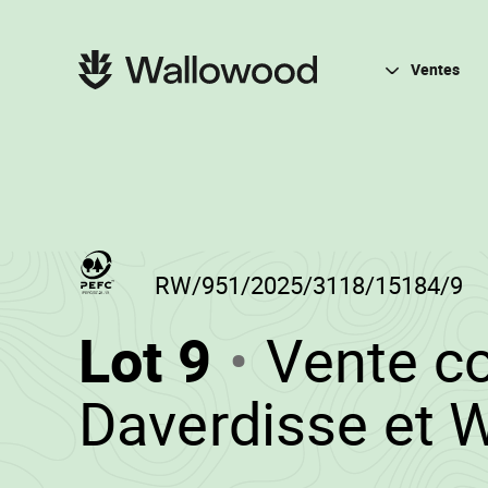
Passer
Passer
au
à
contenu
la
Navigation
de
navigation
principale
Ventes
la
principale
page
RW/951/2025/3118/15184/9
(RW/951/
Lot 9
Vente c
-
Daverdisse et W