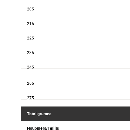
205
215
225
235
245
265
275
Total grumes
Houppiers/Taillis