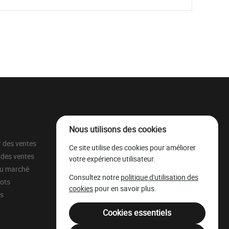
Nous utilisons des cookies
r des ventes
À propos
Ce site utilise des cookies pour améliorer
 des ventes
Parc à grumes
votre expérience utilisateur.
du marché
Ressources légales
Consultez notre
politique d'utilisation des
lots
Mentions légales
cookies
pour en savoir plus.
ns
Filière Bois Wallonie
Cookies essentiels