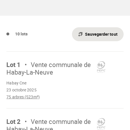
4002-
ac77-
e814329fb690.pdf"
10 lots
Sauvegarder tout
Aller
sur
Lot 1
Vente communale de
Habay-La-Neuve
Chargement
Habay Cne
23 octobre 2025
75 arbres (523m³)
Aller
sur
Lot 2
Vente communale de
Habay-La-Neuve