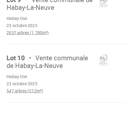
Habay-La-Neuve
Chargement
Habay Cne
23 octobre 2025
2037 arbres (1 780m³)
Aller
sur
Lot 10
Vente communale
de Habay-La-Neuve
Chargement
Habay Cne
23 octobre 2025
547 arbres (212m³)
Chargement