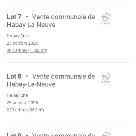
Aller
sur
Lot 7
Vente communale de
Habay-La-Neuve
Chargement
Habay Cne
23 octobre 2025
497 arbres (1 003m³)
Aller
sur
Lot 8
Vente communale de
Habay-La-Neuve
Chargement
Habay Cne
23 octobre 2025
223 arbres (362m³)
Aller
sur
Lot 9
Vente communale de