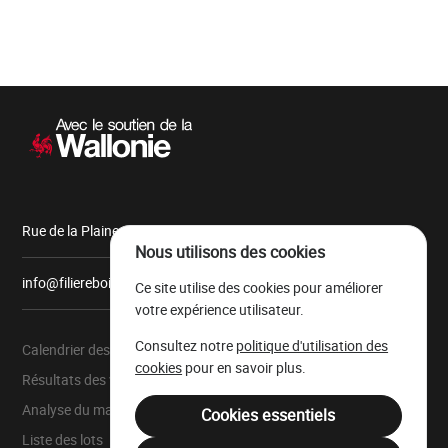
Navigation
secondaire
Rue de la Plaine, 9 6900 Marche-en-Famenne
Nous utilisons des cookies
info@filiereboiswallonie.be
Ce site utilise des cookies pour améliorer
votre expérience utilisateur.
Consultez notre
politique d'utilisation des
Calendrier des ventes
À propos
cookies
pour en savoir plus.
Résultats des ventes
Parc à grumes
Analyse du marché
Ressources légales
Cookies essentiels
Liste des lots
Mentions légales