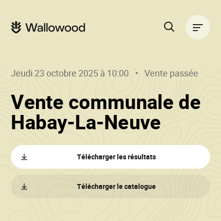
Passer
Passer
au
à
Navigation
contenu
la
principale
de
navigation
la
principale
page
Rechercher
sur
le
Jeudi 23 octobre 2025 à 10:00
Vente passée
site
Vente communale de
()
•
Habay-La-Neuve
Wallo
Télécharger les résultats
Télécharger le catalogue