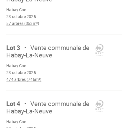
Chargement
Habay Cne
23 octobre 2025
57 arbres (353m³)
Aller
sur
Lot 3
Vente communale de
Habay-La-Neuve
Chargement
Habay Cne
23 octobre 2025
474 arbres (746m³)
Aller
sur
Lot 4
Vente communale de
Habay-La-Neuve
Chargement
Habay Cne