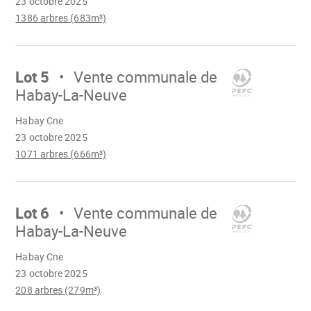
23 octobre 2025
1386 arbres (683m³)
Aller
sur
Lot 5
Vente communale de
Habay-La-Neuve
Chargement
Habay Cne
23 octobre 2025
1071 arbres (666m³)
Aller
sur
Lot 6
Vente communale de
Habay-La-Neuve
Chargement
Habay Cne
23 octobre 2025
208 arbres (279m³)