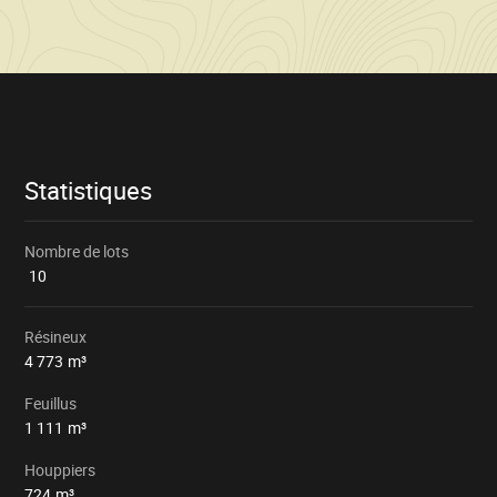
Informations
sur
la
vente
Statistiques
Nombre de lots
10
Résineux
4 773
m³
Feuillus
1 111
m³
Houppiers
724
m³