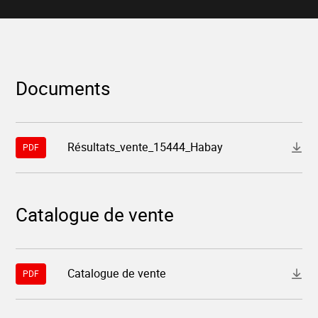
Documents
Télécharger
Résultats_vente_15444_Habay
PDF
le
fichier
"15444-
resultats-
vente-
15444-
Catalogue de vente
habay.pdf"
Télécharger
Catalogue de vente
PDF
le
fichier
"sales/catalogs/6baf3c91-
6f50-