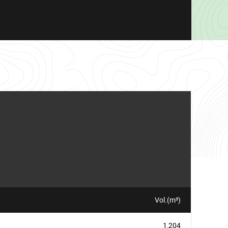
Vol.(m³)
1,204