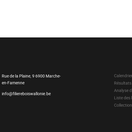
Calendrie
Rue de la Plaine, 9 6900 Marche-
en-Famenne
Résultats
Analyse 
info@filiereboiswallonie.be
Liste des 
Collectio