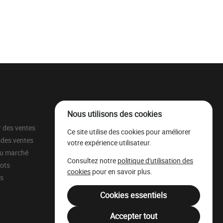
Nous utilisons des cookies
r des ventes
À propos
Ce site utilise des cookies pour améliorer
 des ventes
Parc à grumes
votre expérience utilisateur.
du marché
Ressources légales
Consultez notre
politique d'utilisation des
lots
Mentions légales
cookies
pour en savoir plus.
ns
Filière Bois Wallonie
Cookies essentiels
Accepter tout