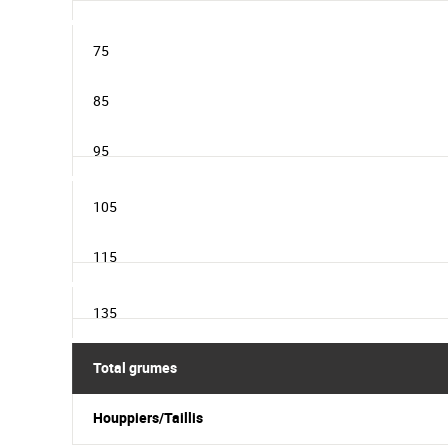
75
85
95
105
115
135
Total grumes
Houppiers/Taillis