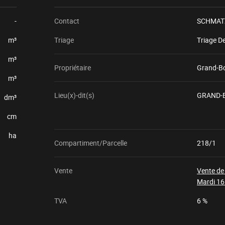
-
Contact
SCHMATZ
m³
Triage
Triage D
m³
Propriétaire
Grand-B
m³
Lieu(x)-dit(s)
GRAND-
dm³
cm
ha
Compartiment/Parcelle
218/1
Vente
Vente de
Mardi 16
TVA
6 %