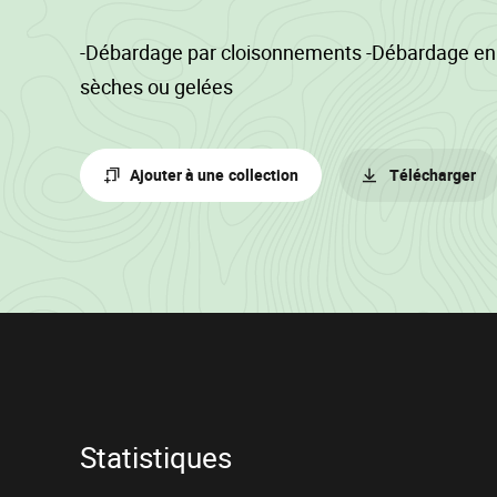
-Débardage par cloisonnements -Débardage en 
sèches ou gelées
Ajouter à une collection
Télécharger
Informations
sur
le
lot
Statistiques