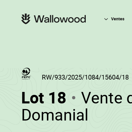
Passer
Passer
au
à
contenu
la
Navigation
de
navigation
principale
Ventes
la
principale
page
RW/933/2025/1084/15604/18
(RW/933
Lot 18
Vente 
-
•
Domanial
Wallo