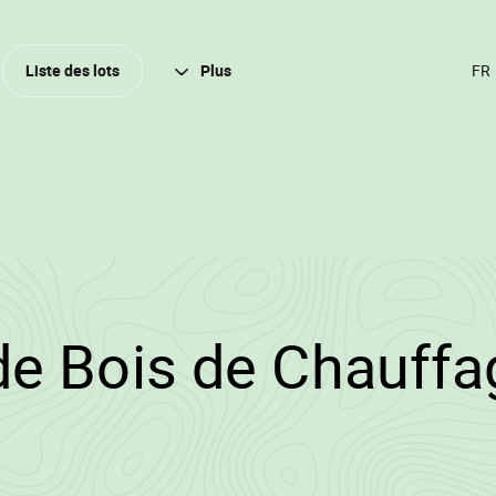
Ferm
Liste des lots
Plus
CH
DE
LA
(A
FR
/2025/1084/15604
de Bois de Chauffa
wood