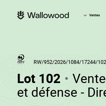
Passer
Passer
au
à
contenu
la
Navigation
de
navigation
principale
Ventes
la
principale
page
RW/952/2026/1084/17244/10
(RW/95
Lot 102
Vente
-
et défense - Di