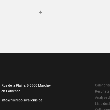
Calendrie
Rue de la Plaine, 9 6900 Marche-
en-Famenne
Résultats
Analyse 
info@filiereboiswallonie.be
Liste des 
Collectio