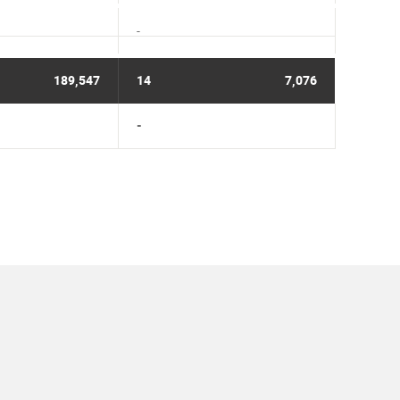
-
189,547
14
7,076
-