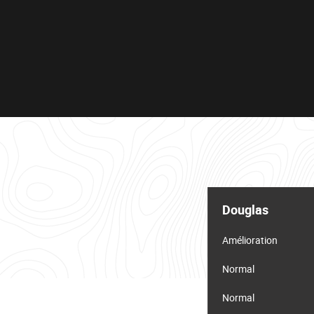
Tableau
d'informations
Douglas
pour
le
lot
Amélioration
Normal
Normal