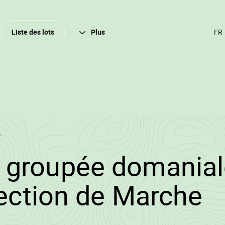
Ferm
Liste des lots
Plus
CH
DE
LA
(A
FR
2
2/2026/1084/1724
 groupée domanial
•
rection de Marche
W