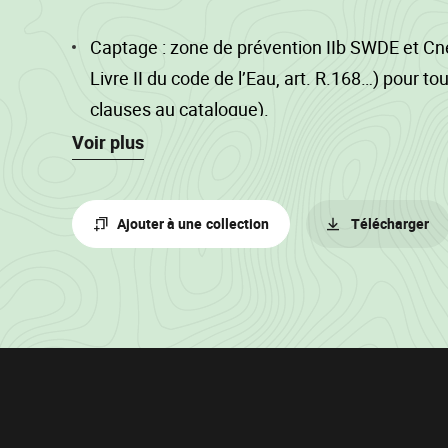
Captage : zone de prévention IIb SWDE et Cn
Livre II du code de l’Eau, art. R.168…) pour tout
clauses au catalogue).
Voir plus
La circulation des engins d’exploitation se f
sur les cloisonnements (écartement 17 à 35m),
branches (sauf ébranchage manuel).
Ajouter à une collection
Télécharger
Mesure au compas électronique, cubage
hauteur/décroissance, double flache pour les
Informations
sur
le
lot