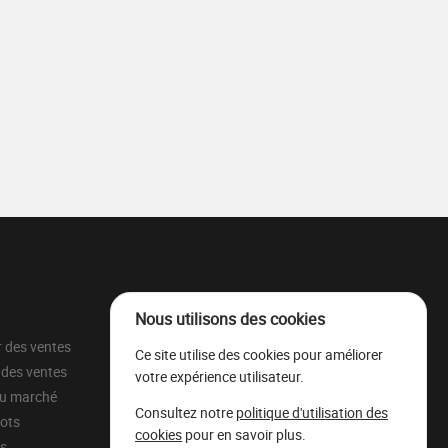
Nous utilisons des cookies
r des ventes
À propos
Ce site utilise des cookies pour améliorer
 des ventes
Parc à grumes
votre expérience utilisateur.
du marché
Ressources légales
Consultez notre
politique d'utilisation des
lots
Mentions légales
cookies
pour en savoir plus.
ns
Filière Bois Wallonie