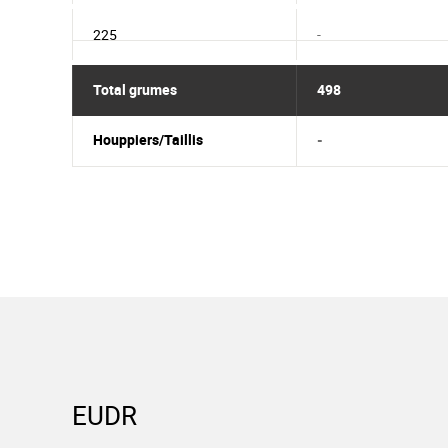
225
-
Total grumes
498
Houppiers/Taillis
-
EUDR