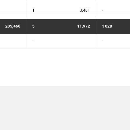
1
3,481
-
205,466
5
11,972
1 028
-
-