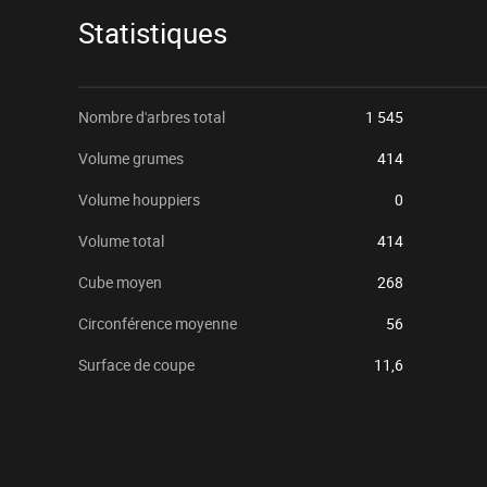
Statistiques
Nombre d'arbres total
1 545
Volume grumes
414
Volume houppiers
0
Volume total
414
Cube moyen
268
Circonférence moyenne
56
Surface de coupe
11,6