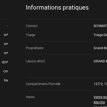
Informations pratiques
-
Contact
SCHMATZ
m³
Triage
Triage D
m³
Propriétaire
Grand-B
m³
Lieu(x)-dit(s)
GRAND-
dm³
cm
ha
Compartiment/Parcelle
127/2, 1
Vente
Vente gr
Marche