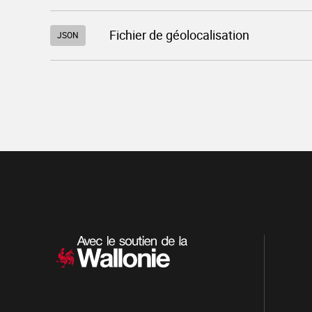
Télécharger
Fichier de géolocalisation
JSON
le
fichier
"952_2026_1084_2_102.json"
Navigation
secondaire