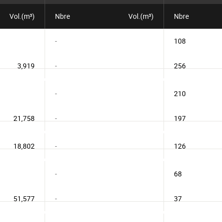
Vol.(m³)
Nbre
Vol.(m³)
Nbre
-
108
3,919
-
256
-
210
21,758
-
197
18,802
-
126
-
68
51,577
-
37