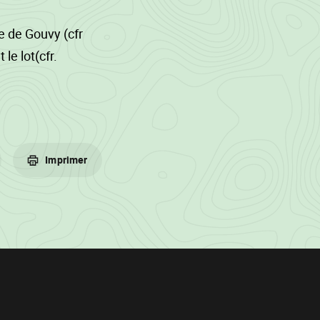
e de Gouvy (cfr
 le lot(cfr.
era exclusivement
 sur lit de
Imprimer
 bordures.