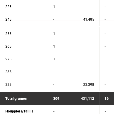
225
1
-
245
-
41,485
-
255
1
-
265
1
-
275
1
-
285
-
-
325
-
23,398
-
Total grumes
309
431,112
36
Houppiers/Taillis
-
-