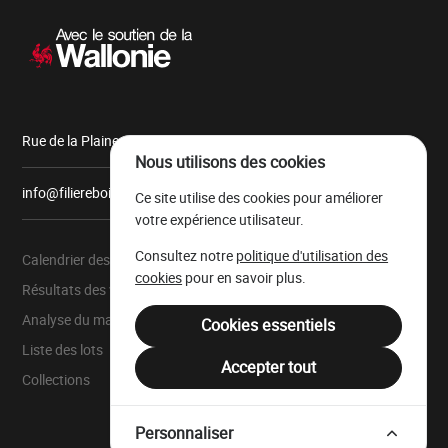
Navigation
secondaire
Rue de la Plaine, 9 6900 Marche-en-Famenne
Nous utilisons des cookies
info@filiereboiswallonie.be
Ce site utilise des cookies pour améliorer
votre expérience utilisateur.
Consultez notre
politique d'utilisation des
Calendrier des ventes
À propos
cookies
pour en savoir plus.
Résultats des ventes
Parc à grumes
Analyse du marché
Ressources légales
Cookies essentiels
Liste des lots
Mentions légales
Accepter tout
Collections
Filière Bois Wallonie
Personnaliser