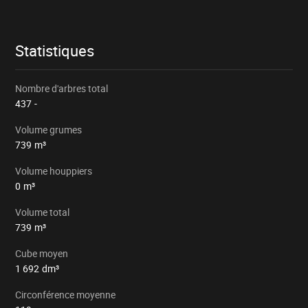
le
lot
Statistiques
Nombre d'arbres total
437
-
Volume grumes
739
m³
Volume houppiers
0
m³
Volume total
739
m³
Cube moyen
1 692
dm³
Circonférence moyenne