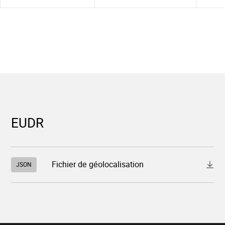
EUDR
Télécharger
Fichier de géolocalisation
JSON
le
fichier
"952_2026_1084_2_103.json"