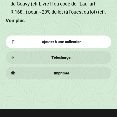
de Gouvy (cfr Livre II du code de l’Eau, art.
R.168…) pour ~20% du lot (à l’ouest du lot) (cfr.
clauses au catalogue).
Voir plus
La circulation des engins d’exploitation se fera
exclusivement sur les cloisonnements
Ajouter à une collection
(écartement ~35m), sur lit de branches (sauf
ébranchage manuel).
Télécharger
Mesure au compas électronique, cubage
Imprimer
hauteur/décroissance, double flache pour les
bordures.
Informations
sur