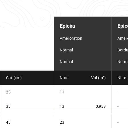
Tableau
d'informations
Epicéa
Epic
pour
le
lot
Amélioration
Améli
Normal
Bordu
Normal
Norm
Cat.(cm)
Nbre
Vol.(m³)
Nbre
25
11
-
35
13
0,959
-
45
23
-