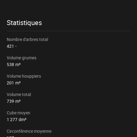
le
lot
Statistiques
Nombre d'arbres total
421
-
Volume grumes
538
m³
Volume houppiers
201
m³
Volume total
739
m³
Cube moyen
1 277
dm³
Circonférence moyenne