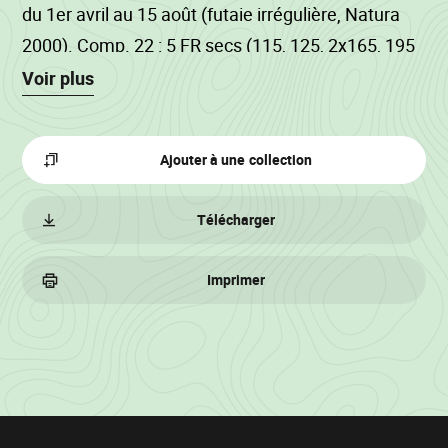
du 1er avril au 15 août (futaie irrégulière, Natura
2000). Comp. 22 : 5 FR secs (115, 125, 2x165, 195
cm) ; 1 FR déraciné (155 cm). Comp. 111 : 2 FR
Voir plus
déracinés (2x125 cm), 2 FR secs (205 et 225 cm).
Les FD de 145+ sont des aulnes. Couper les petits
Ajouter à une collection
bois dans la partie en mise-à-blanc délimitée à la
couleur. Interdiction de rouler/débarder dans le
Télécharger
ruisseau.
Imprimer
Informations
sur