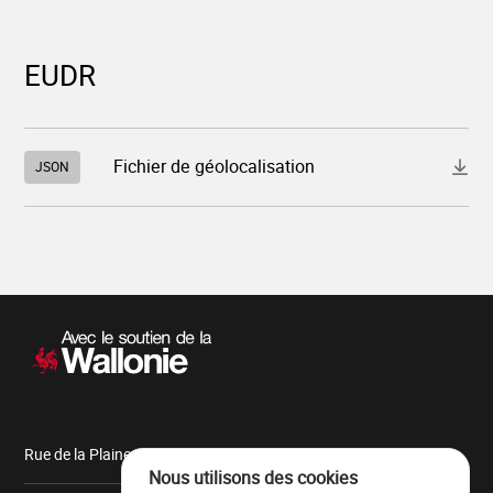
EUDR
Télécharger
Fichier de géolocalisation
JSON
le
fichier
"913_2026_3383_1_411.json"
Navigation
secondaire
Rue de la Plaine, 9 6900 Marche-en-Famenne
Nous utilisons des cookies