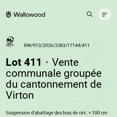
Passer
Passer
au
à
Navigation
contenu
la
principale
de
navigation
la
principale
page
Rechercher
sur
le
site
RW/913/2026/3383/17144/411
(RW/913/2026/
Lot 411
Vente
-
communale groupée
du cantonnement de
•
Virton
Wallowood
Suspension d'abattage des bois de circ. > 100 cm