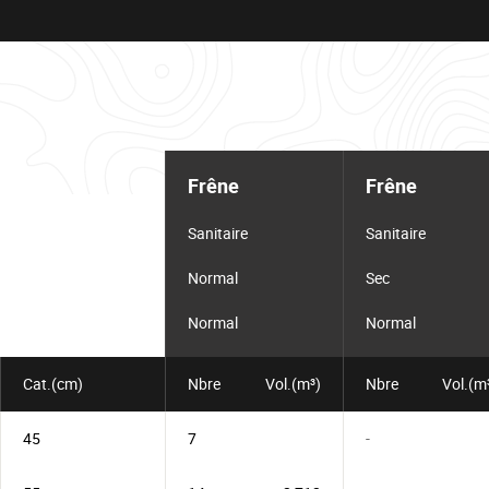
Tableau
d'informations
Frêne
Frêne
pour
le
lot
Sanitaire
Sanitaire
Normal
Sec
Normal
Normal
Cat.(cm)
Nbre
Vol.(m³)
Nbre
Vol.(m
45
7
-