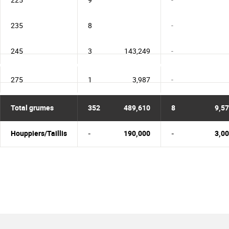
235
8
-
245
3
143,249
-
275
1
3,987
-
Total grumes
352
489,610
8
9,5
Houppiers/Taillis
-
190,000
-
3,0