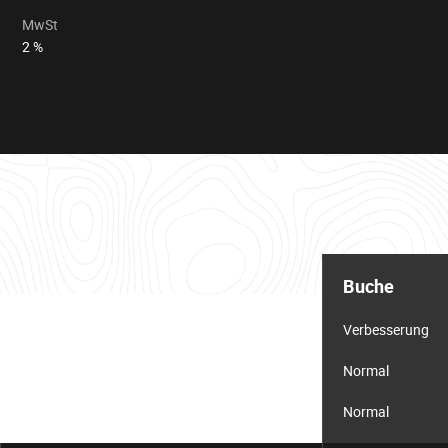
MwSt
2 %
Informationstabelle
für
Buche
das
Los
Verbesserung
Normal
Normal