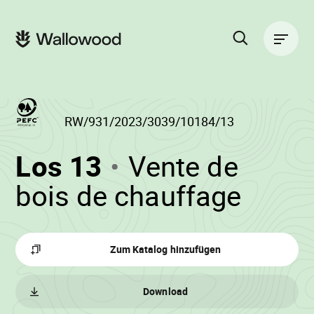
Zum
Zur
Seiteninhalt
Hauptnavigation
Hauptnavigation
springen
springen
Suche
auf
der
Website
RW/931/2023/3039/10184/13
(RW/931/2023/3
Los 13
Vente de
-
•
bois de chauffage
Wall
Zum Katalog hinzufügen
Download