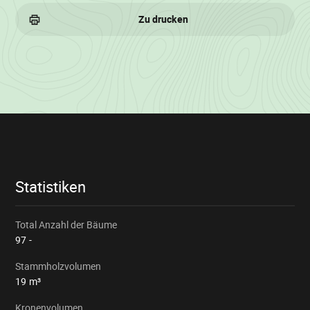
Zu drucken
Losinformationen
Statistiken
Total Anzahl der Bäume
97
-
Stammholzvolumen
19
m³
Kronenvolumen