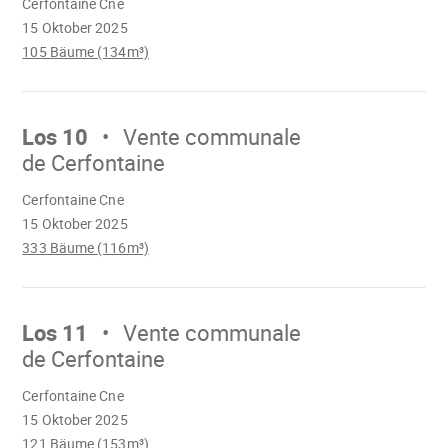
Cerfontaine Cne
geladen
15 Oktober 2025
105 Bäume (134m³)
Mach
weiter
Los 10
Vente communale
de Cerfontaine
Wird
Cerfontaine Cne
geladen
15 Oktober 2025
333 Bäume (116m³)
Mach
weiter
Los 11
Vente communale
de Cerfontaine
Wird
Cerfontaine Cne
geladen
15 Oktober 2025
121 Bäume (153m³)