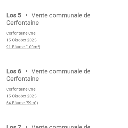
Mach
weiter
Los 5
Vente communale de
Cerfontaine
Wird
Cerfontaine Cne
geladen
15 Oktober 2025
91 Bäume (100m³)
Mach
weiter
Los 6
Vente communale de
Cerfontaine
Wird
Cerfontaine Cne
geladen
15 Oktober 2025
64 Bäume (59m³)
Mach
weiter
Los 7
Vente communale de