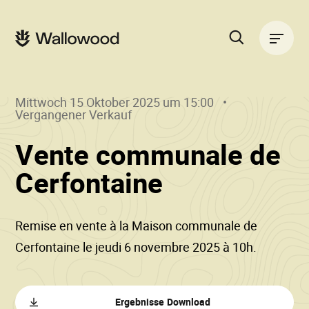
Zum
Zur
Seiteninhalt
Hauptnavigation
Hauptnavigation
springen
springen
Suche
auf
der
Mittwoch 15 Oktober 2025 um 15:00
Website
Vergangener Verkauf
Vente communale de
()
•
Cerfontaine
Wallowood
Remise en vente à la Maison communale de
Cerfontaine le jeudi 6 novembre 2025 à 10h.
Ergebnisse Download