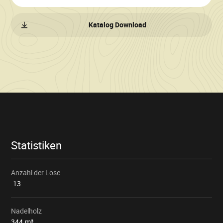
Katalog Download
Verkaufsinformationen
Statistiken
Anzahl der Lose
13
Nadelholz
344
m³