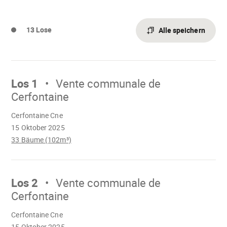
13 Lose
Alle speichern
Mach
weiter
Los 1
Vente communale de
Cerfontaine
Wird
Cerfontaine Cne
geladen
15 Oktober 2025
33 Bäume (102m³)
Mach
weiter
Los 2
Vente communale de
Cerfontaine
Wird
Cerfontaine Cne
geladen
15 Oktober 2025