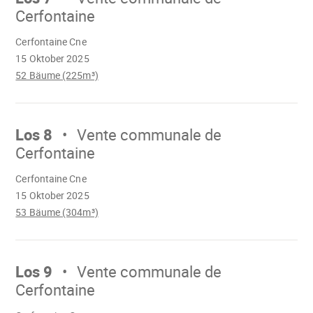
Cerfontaine
Wird
Cerfontaine Cne
geladen
15 Oktober 2025
52 Bäume (225m³)
Mach
weiter
Los 8
Vente communale de
Cerfontaine
Wird
Cerfontaine Cne
geladen
15 Oktober 2025
53 Bäume (304m³)
Mach
weiter
Los 9
Vente communale de
Cerfontaine
Wird