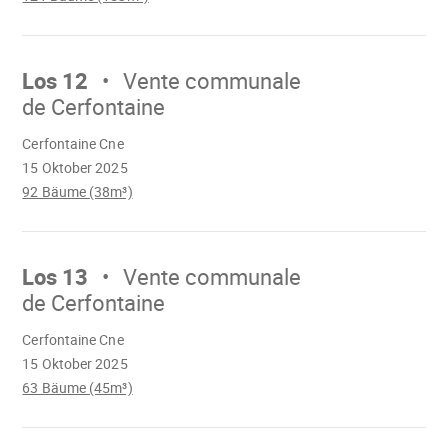
Mach
weiter
Los 12
Vente communale
de Cerfontaine
Wird
Cerfontaine Cne
geladen
15 Oktober 2025
92 Bäume (38m³)
Mach
weiter
Los 13
Vente communale
de Cerfontaine
Wird
Cerfontaine Cne
geladen
15 Oktober 2025
63 Bäume (45m³)