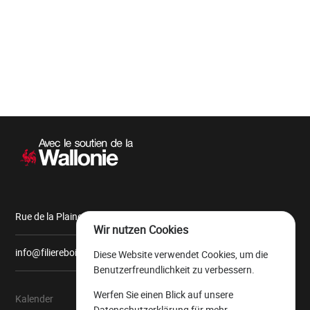
Wird
geladen
Sekundärnavigation
Rue de la Plaine, 9 6900 Marche-en-Famenne
Wir nutzen Cookies
info@filiereboiswallonie.be
Diese Website verwendet Cookies, um die
Benutzerfreundlichkeit zu verbessern.
Werfen Sie einen Blick auf unsere
Kalender
Über uns
Datenschutzerklärung
für mehr