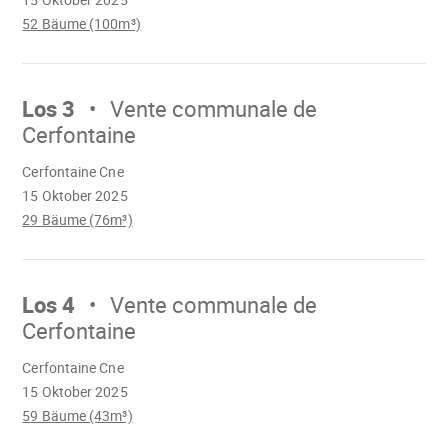
52 Bäume (100m³)
Mach
weiter
Los 3
Vente communale de
Cerfontaine
Wird
Cerfontaine Cne
geladen
15 Oktober 2025
29 Bäume (76m³)
Mach
weiter
Los 4
Vente communale de
Cerfontaine
Wird
Cerfontaine Cne
geladen
15 Oktober 2025
59 Bäume (43m³)