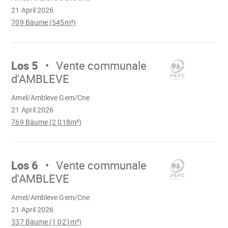
21 April 2026
709 Bäume (545m³)
Mach
weiter
Los 5
Vente communale
d'AMBLEVE
Wird
Amel/Ambleve Gem/Cne
geladen
21 April 2026
769 Bäume (2 018m³)
Mach
weiter
Los 6
Vente communale
d'AMBLEVE
Wird
Amel/Ambleve Gem/Cne
geladen
21 April 2026
337 Bäume (1 021m³)