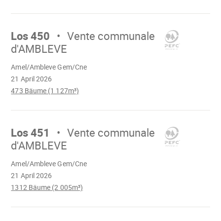
Mach
weiter
Los 450
Vente communale
d'AMBLEVE
Wird
Amel/Ambleve Gem/Cne
geladen
21 April 2026
473 Bäume (1 127m³)
Mach
weiter
Los 451
Vente communale
d'AMBLEVE
Wird
Amel/Ambleve Gem/Cne
geladen
21 April 2026
1312 Bäume (2 005m³)