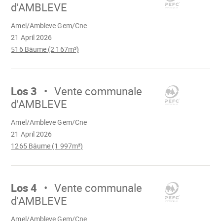
d'AMBLEVE
Wird
Amel/Ambleve Gem/Cne
geladen
21 April 2026
516 Bäume (2 167m³)
Mach
weiter
Los 3
Vente communale
d'AMBLEVE
Wird
Amel/Ambleve Gem/Cne
geladen
21 April 2026
1265 Bäume (1 997m³)
Mach
weiter
Los 4
Vente communale
d'AMBLEVE
Wird
Amel/Ambleve Gem/Cne
geladen