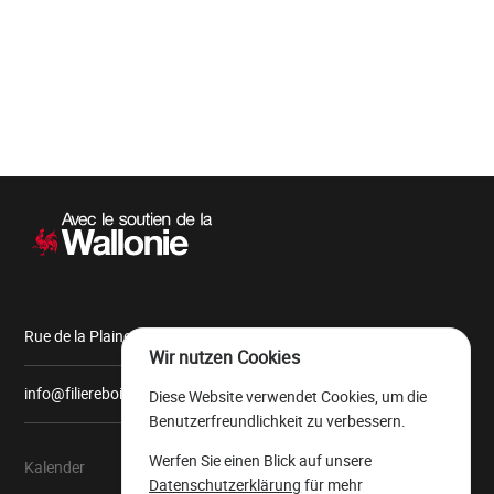
Wird
geladen
Sekundärnavigation
Rue de la Plaine, 9 6900 Marche-en-Famenne
Wir nutzen Cookies
info@filiereboiswallonie.be
Diese Website verwendet Cookies, um die
Benutzerfreundlichkeit zu verbessern.
Werfen Sie einen Blick auf unsere
Kalender
Über uns
Datenschutzerklärung
für mehr