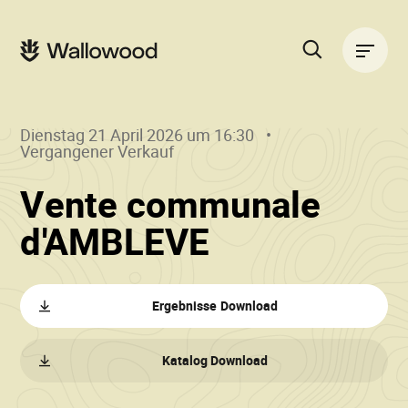
Zum
Zur
Seiteninhalt
Hauptnavigation
Hauptnavigation
springen
springen
Suche
auf
der
Dienstag 21 April 2026 um 16:30
Website
Vergangener Verkauf
Vente communale
()
•
d'AMBLEVE
Wallowood
Ergebnisse Download
Katalog Download