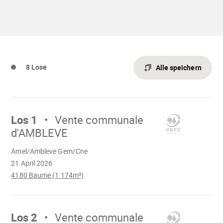
43bc-
902e-
278f5d44bc0c.pdf"
8 Lose
Alle speichern
Mach
weiter
Los 1
Vente communale
d'AMBLEVE
Wird
Amel/Ambleve Gem/Cne
geladen
21 April 2026
4180 Bäume (1 174m³)
Mach
weiter
Los 2
Vente communale