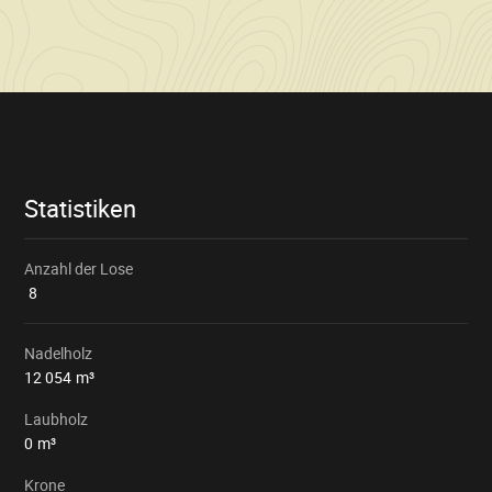
Verkaufsinformationen
Statistiken
Anzahl der Lose
8
Nadelholz
12 054
m³
Laubholz
0
m³
Krone