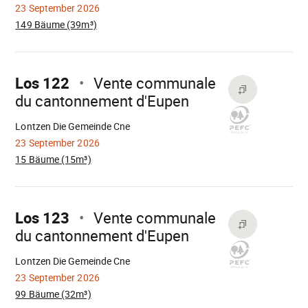
23 September 2026
149 Bäume (39m³)
Mach
weiter
Los 122
Vente communale
du cantonnement d'Eupen
Wird
geladen
Lontzen Die Gemeinde Cne
23 September 2026
15 Bäume (15m³)
Mach
weiter
Los 123
Vente communale
du cantonnement d'Eupen
Wird
geladen
Lontzen Die Gemeinde Cne
23 September 2026
99 Bäume (32m³)