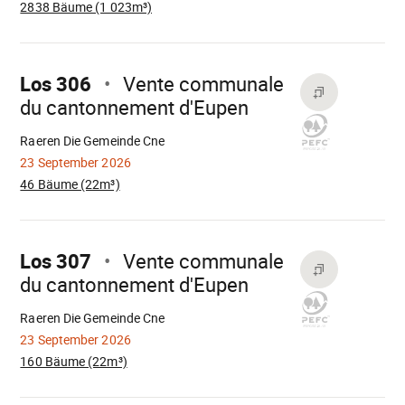
2838 Bäume (1 023m³)
Mach
weiter
Los 306
Vente communale
du cantonnement d'Eupen
Wird
geladen
Raeren Die Gemeinde Cne
23 September 2026
46 Bäume (22m³)
Mach
weiter
Los 307
Vente communale
du cantonnement d'Eupen
Wird
geladen
Raeren Die Gemeinde Cne
23 September 2026
160 Bäume (22m³)
Mach