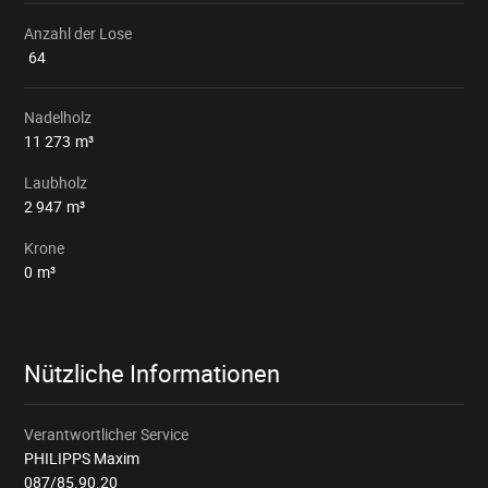
Anzahl der Lose
64
Nadelholz
11 273
m³
Laubholz
2 947
m³
Krone
0
m³
Nützliche Informationen
Verantwortlicher Service
PHILIPPS Maxim
087/85.90.20