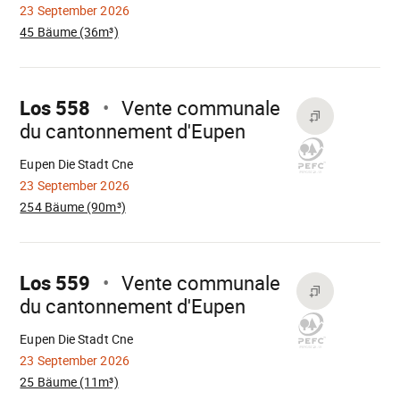
23 September 2026
45 Bäume (36m³)
Mach
weiter
Los 558
Vente communale
du cantonnement d'Eupen
Wird
geladen
Eupen Die Stadt Cne
23 September 2026
254 Bäume (90m³)
Mach
weiter
Los 559
Vente communale
du cantonnement d'Eupen
Wird
geladen
Eupen Die Stadt Cne
23 September 2026
25 Bäume (11m³)