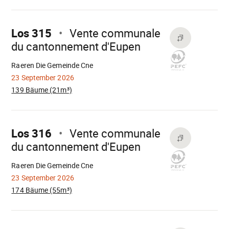
Mach
weiter
Los 315
Vente communale
du cantonnement d'Eupen
Wird
geladen
Raeren Die Gemeinde Cne
23 September 2026
139 Bäume (21m³)
Mach
weiter
Los 316
Vente communale
du cantonnement d'Eupen
Wird
geladen
Raeren Die Gemeinde Cne
23 September 2026
174 Bäume (55m³)
Mach
weiter