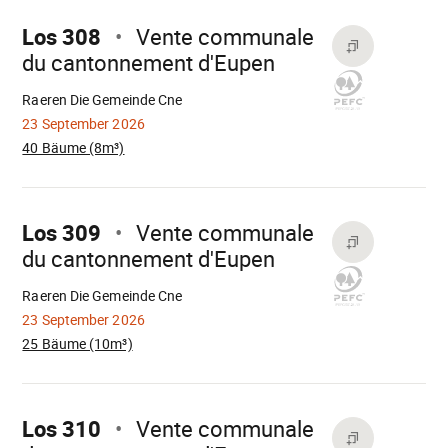
weiter
Los 308
Vente communale
du cantonnement d'Eupen
Wird
geladen
Raeren Die Gemeinde Cne
23 September 2026
40 Bäume (8m³)
Mach
weiter
Los 309
Vente communale
du cantonnement d'Eupen
Wird
geladen
Raeren Die Gemeinde Cne
23 September 2026
25 Bäume (10m³)
Mach
weiter
Los 310
Vente communale