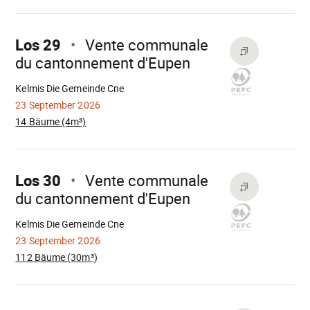
Mach
weiter
Los 29
Vente communale
du cantonnement d'Eupen
Wird
geladen
Kelmis Die Gemeinde Cne
23 September 2026
14 Bäume (4m³)
Mach
weiter
Los 30
Vente communale
du cantonnement d'Eupen
Wird
geladen
Kelmis Die Gemeinde Cne
23 September 2026
112 Bäume (30m³)
Mach
weiter