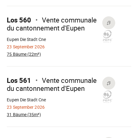
Mach
weiter
Los 560
Vente communale
du cantonnement d'Eupen
Wird
geladen
Eupen Die Stadt Cne
23 September 2026
75 Bäume (22m³)
Mach
weiter
Los 561
Vente communale
du cantonnement d'Eupen
Wird
geladen
Eupen Die Stadt Cne
23 September 2026
31 Bäume (35m³)
Mach
weiter