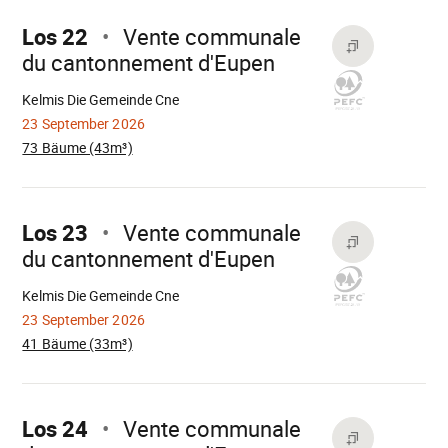
weiter
Los 22
Vente communale
du cantonnement d'Eupen
Wird
geladen
Kelmis Die Gemeinde Cne
23 September 2026
73 Bäume (43m³)
Mach
weiter
Los 23
Vente communale
du cantonnement d'Eupen
Wird
geladen
Kelmis Die Gemeinde Cne
23 September 2026
41 Bäume (33m³)
Mach
weiter
Los 24
Vente communale