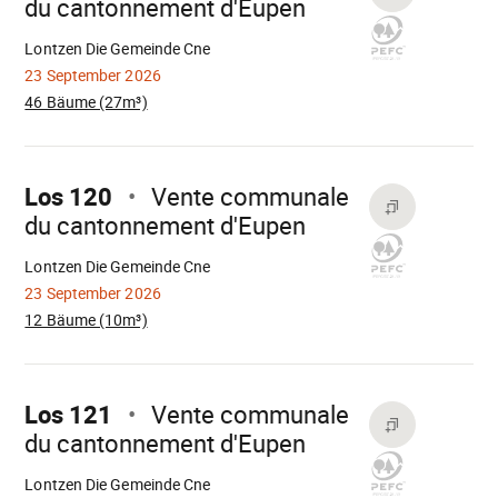
du cantonnement d'Eupen
Wird
geladen
Lontzen Die Gemeinde Cne
23 September 2026
46 Bäume (27m³)
Mach
weiter
Los 120
Vente communale
du cantonnement d'Eupen
Wird
geladen
Lontzen Die Gemeinde Cne
23 September 2026
12 Bäume (10m³)
Mach
weiter
Los 121
Vente communale
du cantonnement d'Eupen
Wird
geladen
Lontzen Die Gemeinde Cne