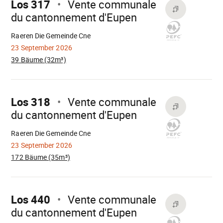
Los 317
Vente communale
du cantonnement d'Eupen
Wird
geladen
Raeren Die Gemeinde Cne
23 September 2026
39 Bäume (32m³)
Mach
weiter
Los 318
Vente communale
du cantonnement d'Eupen
Wird
geladen
Raeren Die Gemeinde Cne
23 September 2026
172 Bäume (35m³)
Mach
weiter
Los 440
Vente communale
du cantonnement d'Eupen
Wird
geladen