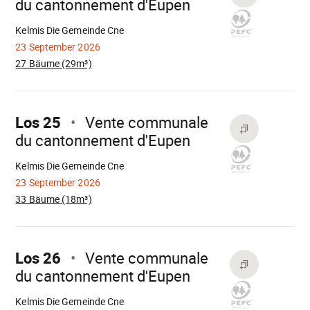
du cantonnement d'Eupen
Wird
geladen
Kelmis Die Gemeinde Cne
23 September 2026
27 Bäume (29m³)
Mach
weiter
Los 25
Vente communale
du cantonnement d'Eupen
Wird
geladen
Kelmis Die Gemeinde Cne
23 September 2026
33 Bäume (18m³)
Mach
weiter
Los 26
Vente communale
du cantonnement d'Eupen
Wird
geladen
Kelmis Die Gemeinde Cne