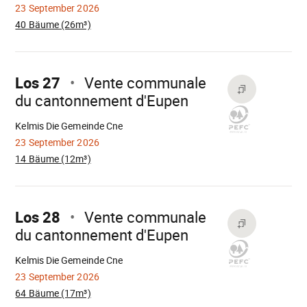
23 September 2026
40 Bäume (26m³)
Mach
weiter
Los 27
Vente communale
du cantonnement d'Eupen
Wird
geladen
Kelmis Die Gemeinde Cne
23 September 2026
14 Bäume (12m³)
Mach
weiter
Los 28
Vente communale
du cantonnement d'Eupen
Wird
geladen
Kelmis Die Gemeinde Cne
23 September 2026
64 Bäume (17m³)