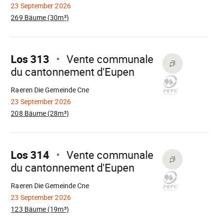
23 September 2026
269 Bäume (30m³)
Mach
weiter
Los 313
Vente communale
du cantonnement d'Eupen
Wird
geladen
Raeren Die Gemeinde Cne
23 September 2026
208 Bäume (28m³)
Mach
weiter
Los 314
Vente communale
du cantonnement d'Eupen
Wird
geladen
Raeren Die Gemeinde Cne
23 September 2026
123 Bäume (19m³)