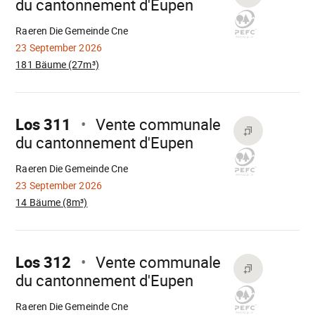
du cantonnement d'Eupen
Wird
geladen
Raeren Die Gemeinde Cne
23 September 2026
181 Bäume (27m³)
Mach
weiter
Los 311
Vente communale
du cantonnement d'Eupen
Wird
geladen
Raeren Die Gemeinde Cne
23 September 2026
14 Bäume (8m³)
Mach
weiter
Los 312
Vente communale
du cantonnement d'Eupen
Wird
geladen
Raeren Die Gemeinde Cne