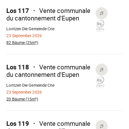
weiter
Los 117
Vente communale
du cantonnement d'Eupen
Wird
geladen
Lontzen Die Gemeinde Cne
23 September 2026
82 Bäume (25m³)
Mach
weiter
Los 118
Vente communale
du cantonnement d'Eupen
Wird
geladen
Lontzen Die Gemeinde Cne
23 September 2026
20 Bäume (15m³)
Mach
weiter
Los 119
Vente communale