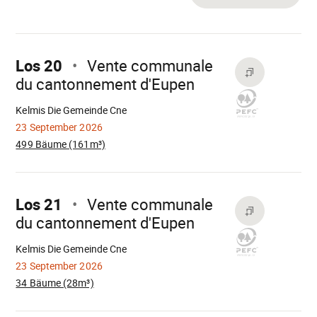
Mach
weiter
Los 20
Vente communale
du cantonnement d'Eupen
Wird
geladen
Kelmis Die Gemeinde Cne
23 September 2026
499 Bäume (161m³)
Mach
weiter
Los 21
Vente communale
du cantonnement d'Eupen
Wird
geladen
Kelmis Die Gemeinde Cne
23 September 2026
34 Bäume (28m³)
Mach