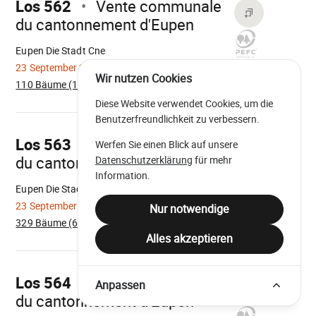
Los 562
Vente communale
du cantonnement d'Eupen
Wird
geladen
Eupen Die Stadt Cne
23 September 2026
Wir nutzen Cookies
110 Bäume (18m³)
Diese Website verwendet Cookies, um die
Mach
Benutzerfreundlichkeit zu verbessern.
weiter
Los 563
Vente communale
Werfen Sie einen Blick auf unsere
du cantonnement d'Eupen
Datenschutzerklärung
für mehr
Wird
geladen
Information.
Eupen Die Stadt Cne
23 September 2026
Nur notwendige
329 Bäume (61m³)
Alles akzeptieren
Mach
weiter
Los 564
Vente communale
Anpassen
du cantonnement d'Eupen
Wird
geladen