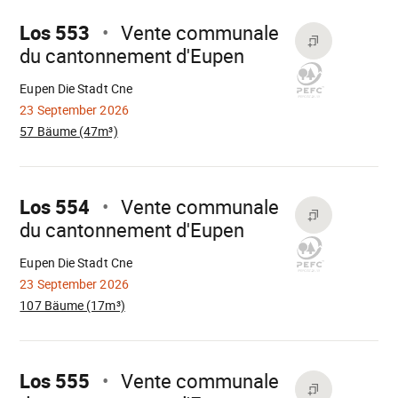
weiter
Los 553
Vente communale
du cantonnement d'Eupen
Wird
geladen
Eupen Die Stadt Cne
23 September 2026
57 Bäume (47m³)
Mach
weiter
Los 554
Vente communale
du cantonnement d'Eupen
Wird
geladen
Eupen Die Stadt Cne
23 September 2026
107 Bäume (17m³)
Mach
weiter
Los 555
Vente communale