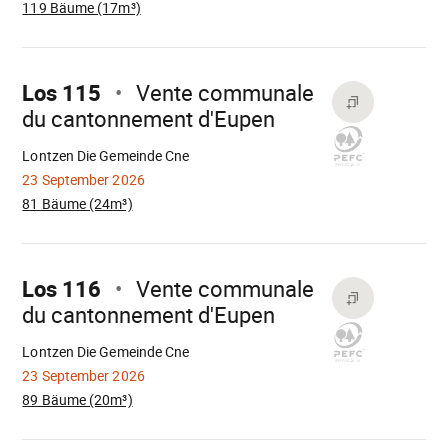
119 Bäume (17m³)
Mach
weiter
Los 115
Vente communale
du cantonnement d'Eupen
Wird
geladen
Lontzen Die Gemeinde Cne
23 September 2026
81 Bäume (24m³)
Mach
weiter
Los 116
Vente communale
du cantonnement d'Eupen
Wird
geladen
Lontzen Die Gemeinde Cne
23 September 2026
89 Bäume (20m³)
Mach