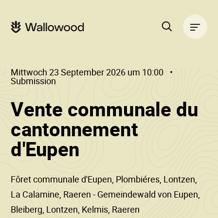
Zum
Zur
Seiteninhalt
Hauptnavigation
Hauptnavigation
springen
springen
Suche
auf
der
Mittwoch 23 September 2026 um 10:00
Website
Submission
Vente communale du
cantonnement
()
•
d'Eupen
Wallowood
Fôret communale d'Eupen, Plombiéres, Lontzen,
La Calamine, Raeren - Gemeindewald von Eupen,
Bleiberg, Lontzen, Kelmis, Raeren