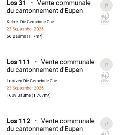
Los 31
Vente communale
du cantonnement d'Eupen
Wird
geladen
Kelmis Die Gemeinde Cne
23 September 2026
56 Bäume (117m³)
Mach
weiter
Los 111
Vente communale
du cantonnement d'Eupen
Wird
geladen
Lontzen Die Gemeinde Cne
23 September 2026
1609 Bäume (1 767m³)
Mach
weiter
Los 112
Vente communale
du cantonnement d'Eupen
Wird
geladen