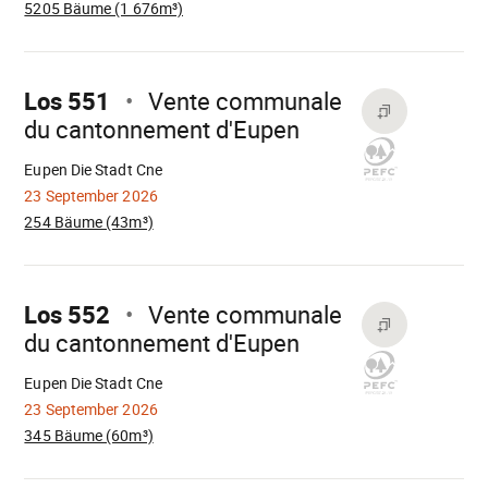
5205 Bäume (1 676m³)
Mach
weiter
Los 551
Vente communale
du cantonnement d'Eupen
Wird
geladen
Eupen Die Stadt Cne
23 September 2026
254 Bäume (43m³)
Mach
weiter
Los 552
Vente communale
du cantonnement d'Eupen
Wird
geladen
Eupen Die Stadt Cne
23 September 2026
345 Bäume (60m³)
Mach