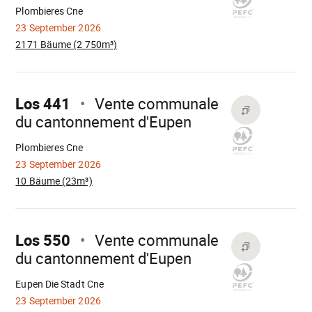
Plombieres Cne
23 September 2026
2171 Bäume (2 750m³)
Mach
weiter
Los 441
Vente communale
du cantonnement d'Eupen
Wird
geladen
Plombieres Cne
23 September 2026
10 Bäume (23m³)
Mach
weiter
Los 550
Vente communale
du cantonnement d'Eupen
Wird
geladen
Eupen Die Stadt Cne
23 September 2026