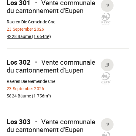
Los 301
Vente communale
du cantonnement d'Eupen
Wird
geladen
Raeren Die Gemeinde Cne
23 September 2026
4228 Bäume (1 664m³)
Mach
weiter
Los 302
Vente communale
du cantonnement d'Eupen
Wird
geladen
Raeren Die Gemeinde Cne
23 September 2026
5824 Bäume (1 756m³)
Mach
weiter
Los 303
Vente communale
du cantonnement d'Eupen
Wird
geladen