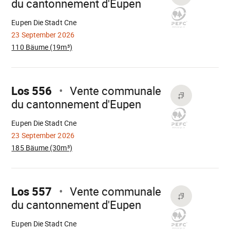
du cantonnement d'Eupen
Wird
geladen
Eupen Die Stadt Cne
23 September 2026
110 Bäume (19m³)
Mach
weiter
Los 556
Vente communale
du cantonnement d'Eupen
Wird
geladen
Eupen Die Stadt Cne
23 September 2026
185 Bäume (30m³)
Mach
weiter
Los 557
Vente communale
du cantonnement d'Eupen
Wird
geladen
Eupen Die Stadt Cne