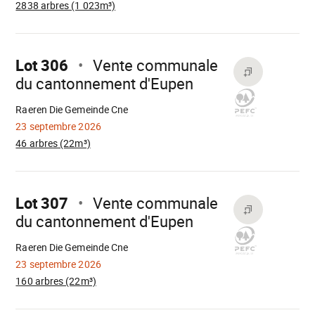
2838 arbres (1 023m³)
Aller
sur
Lot 306
Vente communale
du cantonnement d'Eupen
Chargement
Raeren Die Gemeinde Cne
23 septembre 2026
46 arbres (22m³)
Aller
sur
Lot 307
Vente communale
du cantonnement d'Eupen
Chargement
Raeren Die Gemeinde Cne
23 septembre 2026
160 arbres (22m³)
Aller