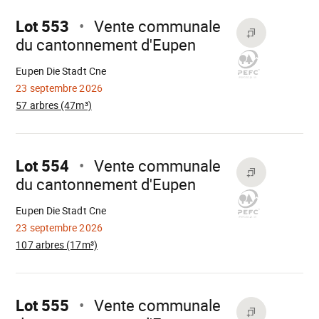
sur
Lot 553
Vente communale
du cantonnement d'Eupen
Chargement
Eupen Die Stadt Cne
23 septembre 2026
57 arbres (47m³)
Aller
sur
Lot 554
Vente communale
du cantonnement d'Eupen
Chargement
Eupen Die Stadt Cne
23 septembre 2026
107 arbres (17m³)
Aller
sur
Lot 555
Vente communale