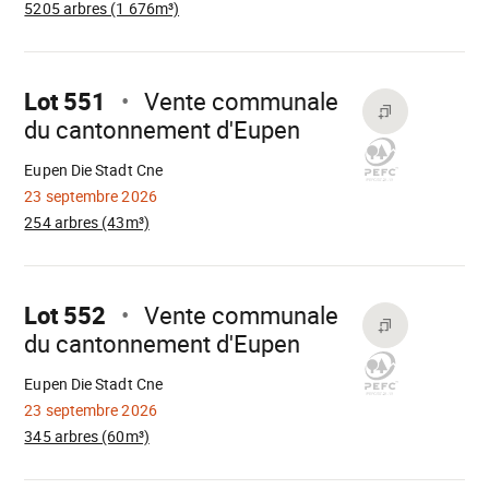
5205 arbres (1 676m³)
Aller
sur
Lot 551
Vente communale
du cantonnement d'Eupen
Chargement
Eupen Die Stadt Cne
23 septembre 2026
254 arbres (43m³)
Aller
sur
Lot 552
Vente communale
du cantonnement d'Eupen
Chargement
Eupen Die Stadt Cne
23 septembre 2026
345 arbres (60m³)
Aller