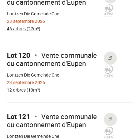
du cantonnement d'Eupen
Chargement
Lontzen Die Gemeinde Cne
23 septembre 2026
46 arbres (27m³)
Aller
sur
Lot 120
Vente communale
du cantonnement d'Eupen
Chargement
Lontzen Die Gemeinde Cne
23 septembre 2026
12 arbres (10m³)
Aller
sur
Lot 121
Vente communale
du cantonnement d'Eupen
Chargement
Lontzen Die Gemeinde Cne