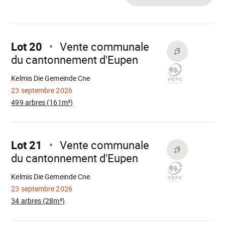
Aller
sur
Lot 20
Vente communale
du cantonnement d'Eupen
Chargement
Kelmis Die Gemeinde Cne
23 septembre 2026
499 arbres (161m³)
Aller
sur
Lot 21
Vente communale
du cantonnement d'Eupen
Chargement
Kelmis Die Gemeinde Cne
23 septembre 2026
34 arbres (28m³)
Aller