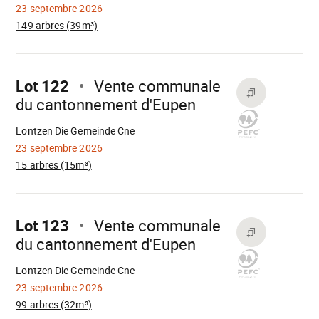
23 septembre 2026
149 arbres (39m³)
Aller
sur
Lot 122
Vente communale
du cantonnement d'Eupen
Chargement
Lontzen Die Gemeinde Cne
23 septembre 2026
15 arbres (15m³)
Aller
sur
Lot 123
Vente communale
du cantonnement d'Eupen
Chargement
Lontzen Die Gemeinde Cne
23 septembre 2026
99 arbres (32m³)