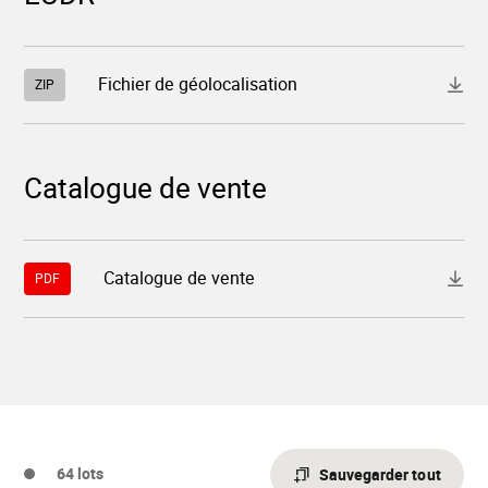
Télécharger
Fichier de géolocalisation
ZIP
le
fichier
"17384.zip"
Catalogue de vente
Télécharger
Catalogue de vente
PDF
le
fichier
"sales/catalogs/9b376272-
39ba-
4bcf-
9b79-
8a0178094029.pdf"
64 lots
Sauvegarder tout