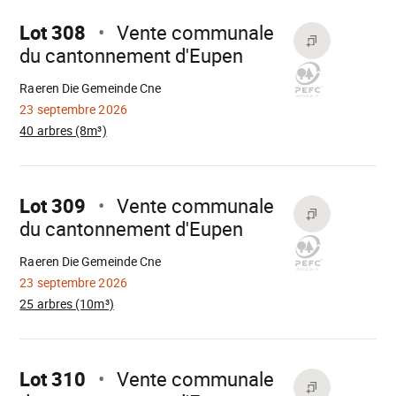
sur
Lot 308
Vente communale
du cantonnement d'Eupen
Chargement
Raeren Die Gemeinde Cne
23 septembre 2026
40 arbres (8m³)
Aller
sur
Lot 309
Vente communale
du cantonnement d'Eupen
Chargement
Raeren Die Gemeinde Cne
23 septembre 2026
25 arbres (10m³)
Aller
sur
Lot 310
Vente communale