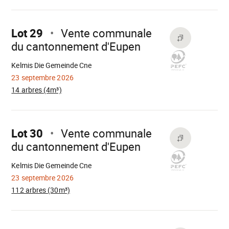
Aller
sur
Lot 29
Vente communale
du cantonnement d'Eupen
Chargement
Kelmis Die Gemeinde Cne
23 septembre 2026
14 arbres (4m³)
Aller
sur
Lot 30
Vente communale
du cantonnement d'Eupen
Chargement
Kelmis Die Gemeinde Cne
23 septembre 2026
112 arbres (30m³)
Aller
sur