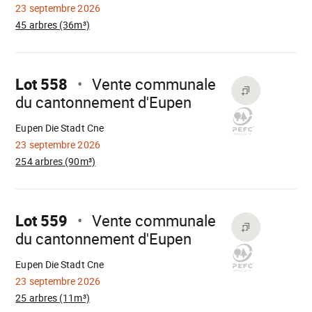
23 septembre 2026
45 arbres (36m³)
Aller
sur
Lot 558
Vente communale
du cantonnement d'Eupen
Chargement
Eupen Die Stadt Cne
23 septembre 2026
254 arbres (90m³)
Aller
sur
Lot 559
Vente communale
du cantonnement d'Eupen
Chargement
Eupen Die Stadt Cne
23 septembre 2026
25 arbres (11m³)