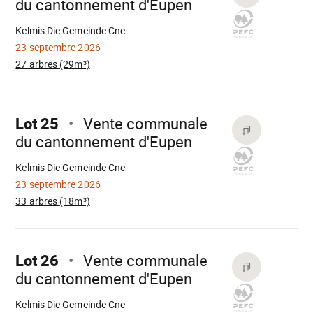
du cantonnement d'Eupen
Chargement
Kelmis Die Gemeinde Cne
23 septembre 2026
27 arbres (29m³)
Aller
sur
Lot 25
Vente communale
du cantonnement d'Eupen
Chargement
Kelmis Die Gemeinde Cne
23 septembre 2026
33 arbres (18m³)
Aller
sur
Lot 26
Vente communale
du cantonnement d'Eupen
Chargement
Kelmis Die Gemeinde Cne