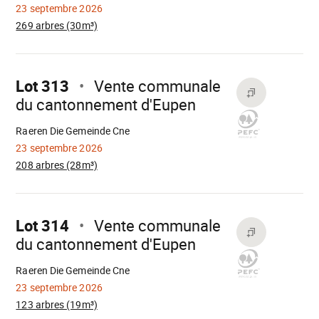
23 septembre 2026
269 arbres (30m³)
Aller
sur
Lot 313
Vente communale
du cantonnement d'Eupen
Chargement
Raeren Die Gemeinde Cne
23 septembre 2026
208 arbres (28m³)
Aller
sur
Lot 314
Vente communale
du cantonnement d'Eupen
Chargement
Raeren Die Gemeinde Cne
23 septembre 2026
123 arbres (19m³)