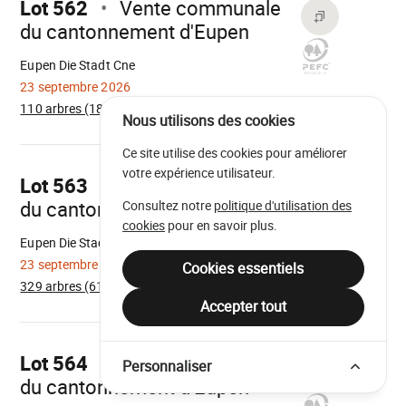
Lot 562
Vente communale
du cantonnement d'Eupen
Chargement
Eupen Die Stadt Cne
23 septembre 2026
110 arbres (18m³)
Nous utilisons des cookies
Aller
Ce site utilise des cookies pour améliorer
sur
votre expérience utilisateur.
Lot 563
Vente communale
du cantonnement d'Eupen
Consultez notre
politique d'utilisation des
Chargement
cookies
pour en savoir plus.
Eupen Die Stadt Cne
23 septembre 2026
Cookies essentiels
329 arbres (61m³)
Accepter tout
Aller
sur
Lot 564
Vente communale
Personnaliser
du cantonnement d'Eupen
Chargement