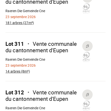
du cantonnement d'Eupen
Chargement
Raeren Die Gemeinde Cne
23 septembre 2026
181 arbres (27m³)
Aller
sur
Lot 311
Vente communale
du cantonnement d'Eupen
Chargement
Raeren Die Gemeinde Cne
23 septembre 2026
14 arbres (8m³)
Aller
sur
Lot 312
Vente communale
du cantonnement d'Eupen
Chargement
Raeren Die Gemeinde Cne