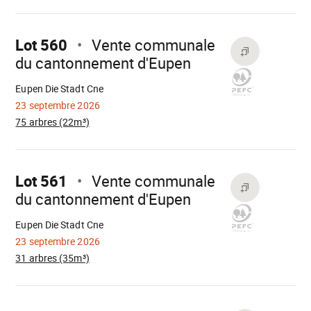
Aller
sur
Lot 560
Vente communale
du cantonnement d'Eupen
Chargement
Eupen Die Stadt Cne
23 septembre 2026
75 arbres (22m³)
Aller
sur
Lot 561
Vente communale
du cantonnement d'Eupen
Chargement
Eupen Die Stadt Cne
23 septembre 2026
31 arbres (35m³)
Aller
sur