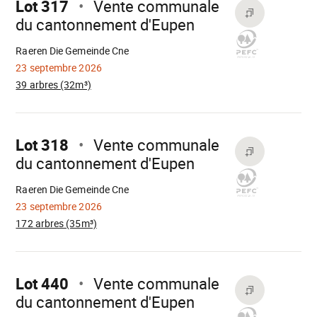
Lot 317
Vente communale
du cantonnement d'Eupen
Chargement
Raeren Die Gemeinde Cne
23 septembre 2026
39 arbres (32m³)
Aller
sur
Lot 318
Vente communale
du cantonnement d'Eupen
Chargement
Raeren Die Gemeinde Cne
23 septembre 2026
172 arbres (35m³)
Aller
sur
Lot 440
Vente communale
du cantonnement d'Eupen
Chargement