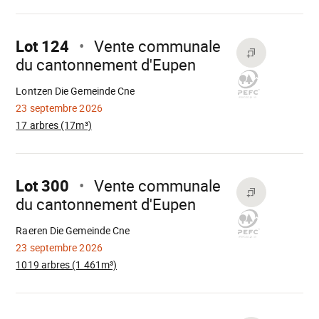
Aller
sur
Lot 124
Vente communale
du cantonnement d'Eupen
Chargement
Lontzen Die Gemeinde Cne
23 septembre 2026
17 arbres (17m³)
Aller
sur
Lot 300
Vente communale
du cantonnement d'Eupen
Chargement
Raeren Die Gemeinde Cne
23 septembre 2026
1019 arbres (1 461m³)
Aller
sur