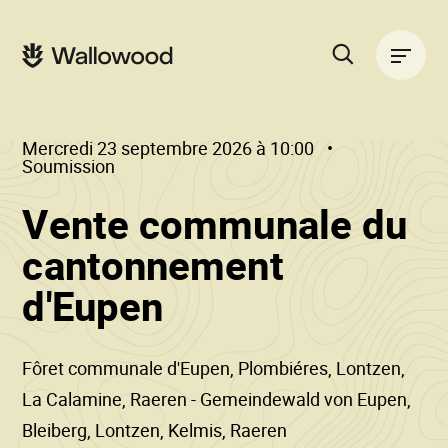
Passer
Passer
au
à
Navigation
contenu
la
principale
de
navigation
la
principale
page
Rechercher
sur
le
Mercredi 23 septembre 2026 à 10:00
site
Soumission
Vente communale du
cantonnement
()
•
d'Eupen
Wallowood
Fôret communale d'Eupen, Plombiéres, Lontzen,
La Calamine, Raeren - Gemeindewald von Eupen,
Bleiberg, Lontzen, Kelmis, Raeren