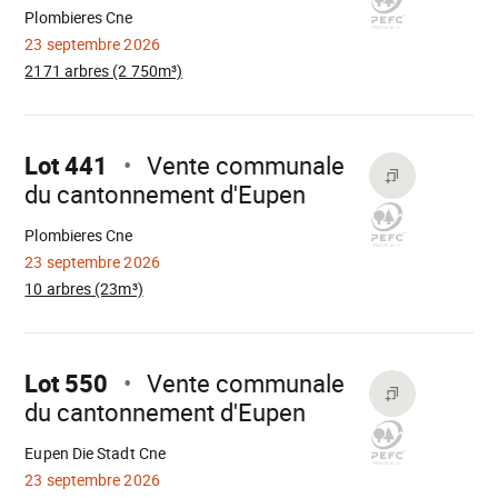
Plombieres Cne
23 septembre 2026
2171 arbres (2 750m³)
Aller
sur
Lot 441
Vente communale
du cantonnement d'Eupen
Chargement
Plombieres Cne
23 septembre 2026
10 arbres (23m³)
Aller
sur
Lot 550
Vente communale
du cantonnement d'Eupen
Chargement
Eupen Die Stadt Cne
23 septembre 2026