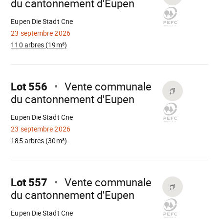
du cantonnement d'Eupen
Chargement
Eupen Die Stadt Cne
23 septembre 2026
110 arbres (19m³)
Aller
sur
Lot 556
Vente communale
du cantonnement d'Eupen
Chargement
Eupen Die Stadt Cne
23 septembre 2026
185 arbres (30m³)
Aller
sur
Lot 557
Vente communale
du cantonnement d'Eupen
Chargement
Eupen Die Stadt Cne