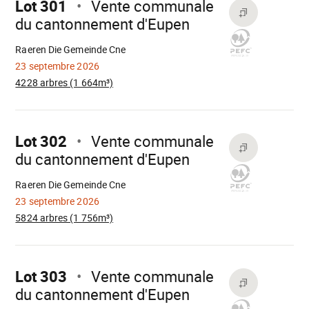
Lot 301
Vente communale
du cantonnement d'Eupen
Chargement
Raeren Die Gemeinde Cne
23 septembre 2026
4228 arbres (1 664m³)
Aller
sur
Lot 302
Vente communale
du cantonnement d'Eupen
Chargement
Raeren Die Gemeinde Cne
23 septembre 2026
5824 arbres (1 756m³)
Aller
sur
Lot 303
Vente communale
du cantonnement d'Eupen
Chargement