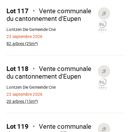
sur
Lot 117
Vente communale
du cantonnement d'Eupen
Chargement
Lontzen Die Gemeinde Cne
23 septembre 2026
82 arbres (25m³)
Aller
sur
Lot 118
Vente communale
du cantonnement d'Eupen
Chargement
Lontzen Die Gemeinde Cne
23 septembre 2026
20 arbres (15m³)
Aller
sur
Lot 119
Vente communale