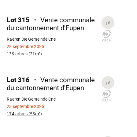
Aller
sur
Lot 315
Vente communale
du cantonnement d'Eupen
Chargement
Raeren Die Gemeinde Cne
23 septembre 2026
139 arbres (21m³)
Aller
sur
Lot 316
Vente communale
du cantonnement d'Eupen
Chargement
Raeren Die Gemeinde Cne
23 septembre 2026
174 arbres (55m³)
Aller
sur