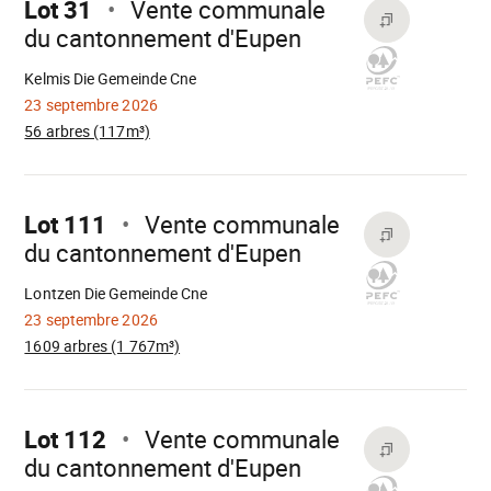
Lot 31
Vente communale
du cantonnement d'Eupen
Chargement
Kelmis Die Gemeinde Cne
23 septembre 2026
56 arbres (117m³)
Aller
sur
Lot 111
Vente communale
du cantonnement d'Eupen
Chargement
Lontzen Die Gemeinde Cne
23 septembre 2026
1609 arbres (1 767m³)
Aller
sur
Lot 112
Vente communale
du cantonnement d'Eupen
Chargement