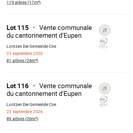
119 arbres (17m³)
Aller
sur
Lot 115
Vente communale
du cantonnement d'Eupen
Chargement
Lontzen Die Gemeinde Cne
23 septembre 2026
81 arbres (24m³)
Aller
sur
Lot 116
Vente communale
du cantonnement d'Eupen
Chargement
Lontzen Die Gemeinde Cne
23 septembre 2026
89 arbres (20m³)
Aller