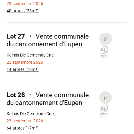
23 septembre 2026
40 arbres (26m³)
Aller
sur
Lot 27
Vente communale
du cantonnement d'Eupen
Chargement
Kelmis Die Gemeinde Cne
23 septembre 2026
14 arbres (12m³)
Aller
sur
Lot 28
Vente communale
du cantonnement d'Eupen
Chargement
Kelmis Die Gemeinde Cne
23 septembre 2026
64 arbres (17m³)