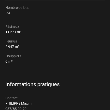
Nombre de lots
64
Résineux
11 273
m³
Feuillus
2 947
m³
Houppiers
0
m³
Informations pratiques
Contact
PHILIPPS Maxim
087/85.90.20