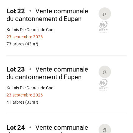
sur
Lot 22
Vente communale
du cantonnement d'Eupen
Chargement
Kelmis Die Gemeinde Cne
23 septembre 2026
73 arbres (43m³)
Aller
sur
Lot 23
Vente communale
du cantonnement d'Eupen
Chargement
Kelmis Die Gemeinde Cne
23 septembre 2026
41 arbres (33m³)
Aller
sur
Lot 24
Vente communale