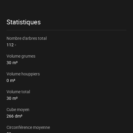
le
lot
particulier
Statistiques
Nombre d'arbres total
112
-
Volume grumes
30
m³
Volume houppiers
0
m³
Volume total
30
m³
Cube moyen
266
dm³
Circonférence moyenne