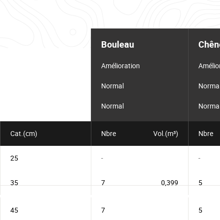
Tableau
d'informations
Bouleau
Chên
pour
le
lot
Amélioration
Amélio
Normal
Norma
Normal
Norma
Cat.(cm)
Nbre
Vol.(m³)
Nbre
25
-
-
35
7
0,399
5
45
7
5