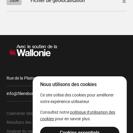
Fichier de géolocalisation
JSON
le
fichier
"832_2026_3278_A_30.json"
Navigation
secondaire
Rue de la Plaine, 9 6900 Marche-en-Famenne
Nous utilisons des cookies
info@filiereboiswallonie.be
Ce site utilise des cookies pour améliorer
votre expérience utilisateur.
Consultez notre
politique d'utilisation des
Calendrier des ventes
À propos
cookies
pour en savoir plus.
Résultats des ventes
Parc à grumes
Analyse du marché
Ressources légales
Cookies essentiels