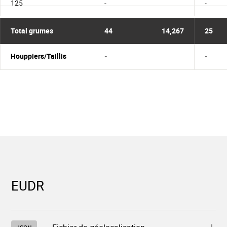
125
-
-
Total grumes
44
14,267
25
Houppiers/Taillis
-
-
EUDR
Télécharger