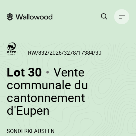
Passer
Passer
au
à
Navigation
contenu
la
principale
de
navigation
la
principale
page
Rechercher
sur
le
site
RW/832/2026/3278/17384/30
(RW/832/2026/3
Lot 30
Vente
-
communale du
cantonnement
•
d'Eupen
Wallowood
SONDERKLAUSELN