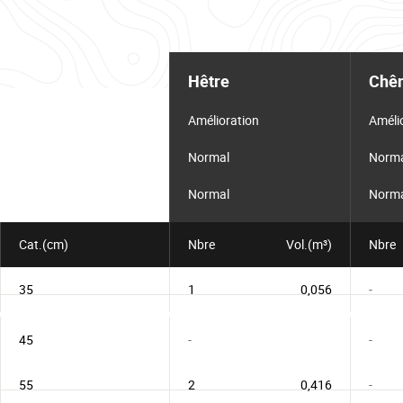
Tableau
d'informations
Hêtre
Chê
pour
le
lot
Amélioration
Améli
Normal
Norm
Normal
Norm
Cat.(cm)
Nbre
Vol.(m³)
Nbre
35
1
0,056
-
45
-
-
55
2
0,416
-