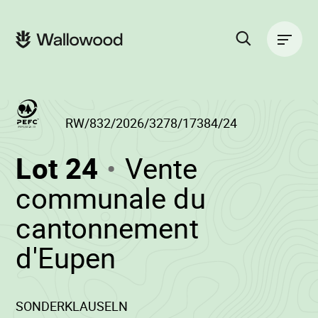
Passer
Passer
au
à
Navigation
contenu
la
principale
de
navigation
la
principale
page
Rechercher
sur
le
site
RW/832/2026/3278/17384/24
(RW/832/2026/3
Lot 24
Vente
-
communale du
cantonnement
•
d'Eupen
Wallowood
SONDERKLAUSELN