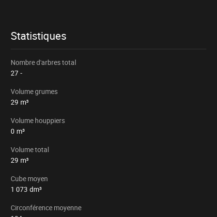
le
lot
particulier
Statistiques
Nombre d'arbres total
27
-
Volume grumes
29
m³
Volume houppiers
0
m³
Volume total
29
m³
Cube moyen
1 073
dm³
Circonférence moyenne