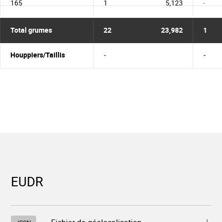
165
1
5,123
-
Total grumes
22
23,982
1
Houppiers/Taillis
-
-
EUDR
Télécharger