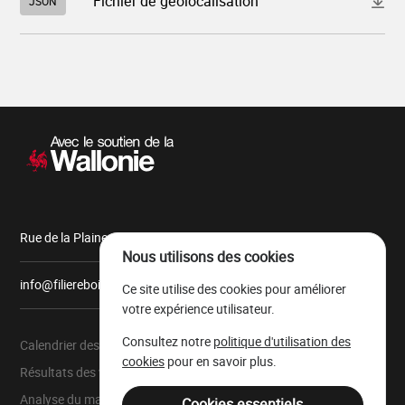
Fichier de géolocalisation
JSON
le
fichier
"832_2026_3278_A_24.json"
Navigation
secondaire
Rue de la Plaine, 9 6900 Marche-en-Famenne
Nous utilisons des cookies
info@filiereboiswallonie.be
Ce site utilise des cookies pour améliorer
votre expérience utilisateur.
Consultez notre
politique d'utilisation des
Calendrier des ventes
À propos
cookies
pour en savoir plus.
Résultats des ventes
Parc à grumes
Analyse du marché
Ressources légales
Cookies essentiels