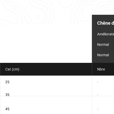
Tableau
d'informations
Chêne d
pour
le
lot
Améliorati
Normal
Normal
Cat.(cm)
Nbre
25
-
35
-
45
-