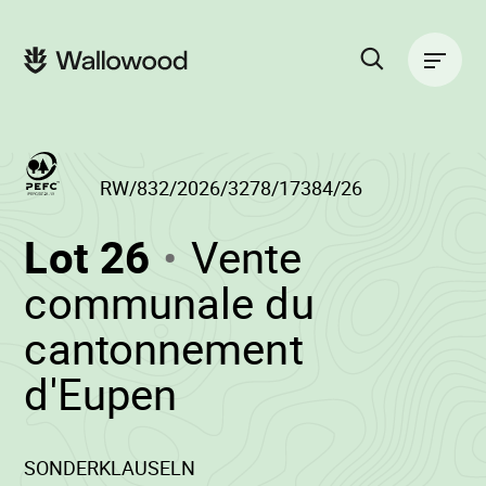
Passer
Passer
au
à
Navigation
contenu
la
principale
de
navigation
la
principale
page
Rechercher
sur
le
site
RW/832/2026/3278/17384/26
(RW/832/2026/3
Lot 26
Vente
-
communale du
cantonnement
•
d'Eupen
Wallowood
SONDERKLAUSELN