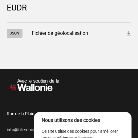
EUDR
Télécharger
Fichier de géolocalisation
JSON
le
fichier
"832_2026_3278_A_26.json"
Navigation
secondaire
Rue de la Plaine, 9 6900 Marche-en-Famenne
Nous utilisons des cookies
info@filiereboiswallonie.be
Ce site utilise des cookies pour améliorer
votre expérience utilisateur.