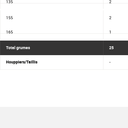
135
2
155
2
165
1
Total grumes
25
Houppiers/Taillis
-