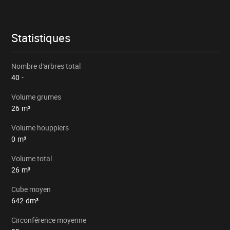
le
lot
particulier
Statistiques
Nombre d'arbres total
40
-
Volume grumes
26
m³
Volume houppiers
0
m³
Volume total
26
m³
Cube moyen
642
dm³
Circonférence moyenne