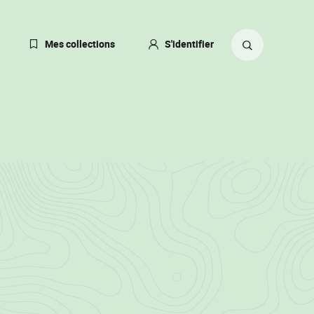
er
Mes collections
S'identifier
ANGER
Rechercher
NGUE
sur
CTUELLEMENT:
ANÇAIS)
le
site
)