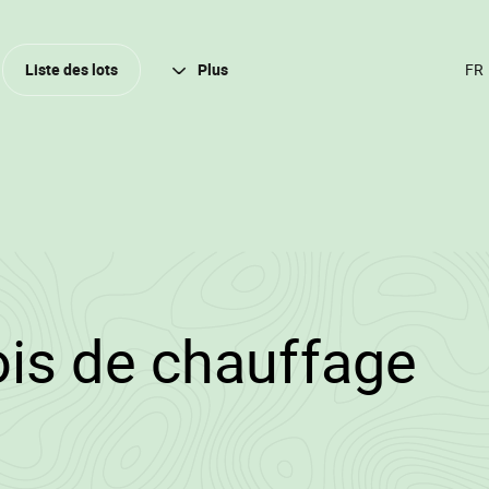
Ferm
Liste des lots
Plus
CH
DE
LA
(A
FR
2023/3448/9104/2
is de chauffage
owood