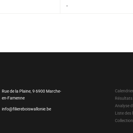
-
Calendrie
Rue de la Plaine, 9 6900 Marche-
en-Famenne
Résultats
Analyse 
info@filiereboiswallonie.be
Liste des 
Collectio