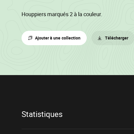
Houppiers marqués 2 à la couleur.
Ajouter à une collection
Télécharger
Informations
sur
le
lot
Statistiques