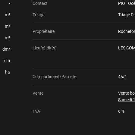
-
Contact
PIOT Oc
m³
Triage
Triage D
m³
Propriétaire
Rochefor
m³
Lieu(x)-dit(s)
LES CO
dm³
cm
ha
Compartiment/Parcelle
45/1
Vente
Vente bo
Samedi 1
TVA
6 %