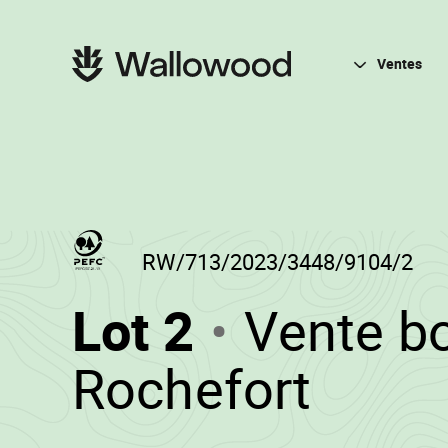
Passer
Passer
au
à
contenu
la
Navigation
de
navigation
principale
Ventes
la
principale
page
RW/713/2023/3448/9104/2
(RW/713/
Lot 2
Vente bo
-
•
Rochefort
Wall