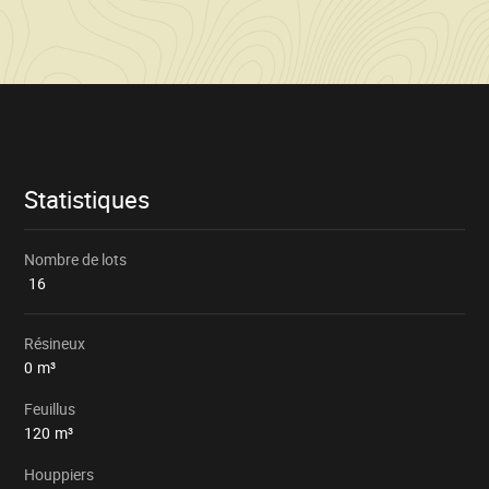
Informations
sur
la
vente
Statistiques
Nombre de lots
16
Résineux
0
m³
Feuillus
120
m³
Houppiers