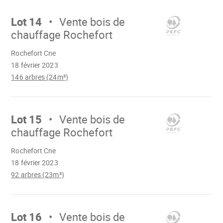
Aller
sur
Lot 14
Vente bois de
chauffage Rochefort
Chargement
Rochefort Cne
18 février 2023
146 arbres (24m³)
Aller
sur
Lot 15
Vente bois de
chauffage Rochefort
Chargement
Rochefort Cne
18 février 2023
92 arbres (23m³)
Aller
sur
Lot 16
Vente bois de