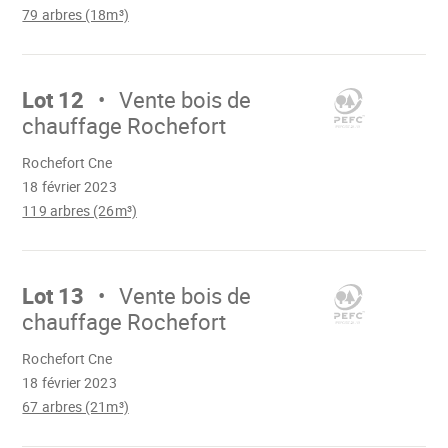
79 arbres (18m³)
Aller
sur
Lot 12
Vente bois de
chauffage Rochefort
Chargement
Rochefort Cne
18 février 2023
119 arbres (26m³)
Aller
sur
Lot 13
Vente bois de
chauffage Rochefort
Chargement
Rochefort Cne
18 février 2023
67 arbres (21m³)