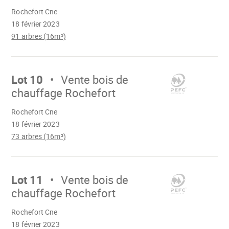
Chargement
Rochefort Cne
18 février 2023
91 arbres (16m³)
Aller
sur
Lot 10
Vente bois de
chauffage Rochefort
Chargement
Rochefort Cne
18 février 2023
73 arbres (16m³)
Aller
sur
Lot 11
Vente bois de
chauffage Rochefort
Chargement
Rochefort Cne
18 février 2023