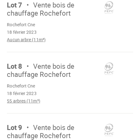
Lot 7
Vente bois de
chauffage Rochefort
Chargement
Rochefort Cne
18 février 2023
Aucun arbre (11m³)
Aller
sur
Lot 8
Vente bois de
chauffage Rochefort
Chargement
Rochefort Cne
18 février 2023
55 arbres (11m³)
Aller
sur
Lot 9
Vente bois de
chauffage Rochefort