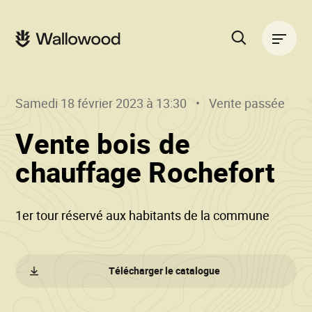
Passer
Passer
au
à
Navigation
contenu
la
principale
de
navigation
la
principale
page
Rechercher
sur
le
Samedi 18 février 2023 à 13:30
Vente passée
site
Vente bois de
()
•
chauffage Rochefort
Wa
1er tour réservé aux habitants de la commune
Télécharger le catalogue