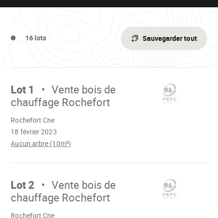
16 lots
Sauvegarder tout
Aller
sur
Lot 1
Vente bois de
chauffage Rochefort
Chargement
Rochefort Cne
18 février 2023
Aucun arbre (10m³)
Aller
sur
Lot 2
Vente bois de
chauffage Rochefort
Chargement
Rochefort Cne