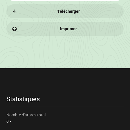
Télécharger
Imprimer
Informations
sur
le
lot
Statistiques
Nombre d'arbres total
0
-