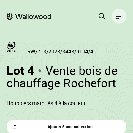
Passer
Passer
au
à
Navigation
contenu
la
principale
de
navigation
la
principale
page
Rechercher
sur
le
site
RW/713/2023/3448/9104/4
(RW/713/2023/34
Lot 4
Vente bois de
-
•
chauffage Rochefort
Wa
Houppiers marqués 4 à la couleur.
Ajouter à une collection