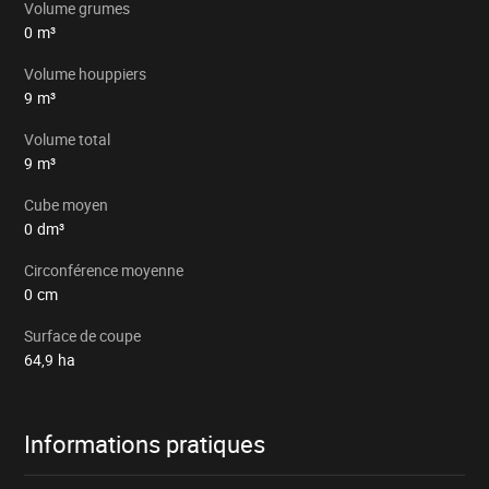
Volume grumes
0
m³
Volume houppiers
9
m³
Volume total
9
m³
Cube moyen
0
dm³
Circonférence moyenne
0
cm
Surface de coupe
64,9
ha
Informations pratiques