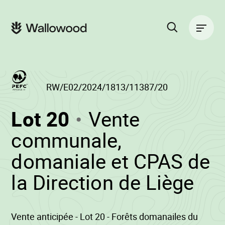
Passer
Passer
au
à
Navigation
contenu
la
principale
de
navigation
la
principale
page
Rechercher
sur
le
site
RW/E02/2024/1813/11387/20
(RW/E02/2024/1
Lot 20
Vente
-
communale,
domaniale et CPAS de
•
la Direction de Liège
Wa
Vente anticipée - Lot 20 - Forêts domanailes du