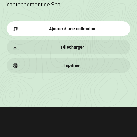
cantonnement de Spa.
Ajouter à une collection
Télécharger
Imprimer
Informations
sur
le
lot