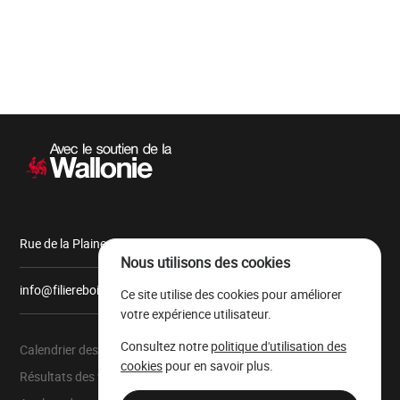
Navigation
secondaire
Rue de la Plaine, 9 6900 Marche-en-Famenne
Nous utilisons des cookies
info@filiereboiswallonie.be
Ce site utilise des cookies pour améliorer
votre expérience utilisateur.
Consultez notre
politique d'utilisation des
Calendrier des ventes
À propos
cookies
pour en savoir plus.
Résultats des ventes
Parc à grumes