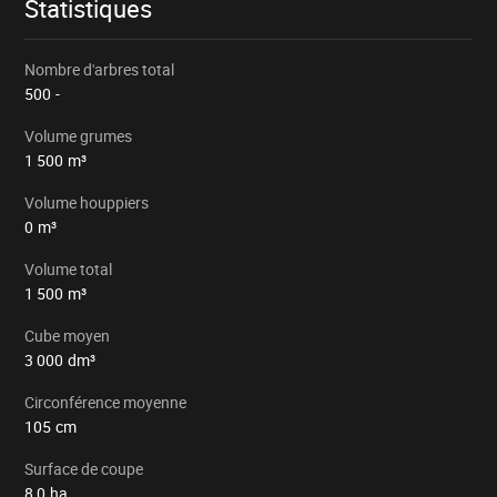
Statistiques
Nombre d'arbres total
500
-
Volume grumes
1 500
m³
Volume houppiers
0
m³
Volume total
1 500
m³
Cube moyen
3 000
dm³
Circonférence moyenne
105
cm
Surface de coupe
8,0
ha