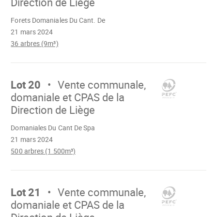
Direction de Liège
Chargement
Forets Domaniales Du Cant. De
21 mars 2024
36 arbres (9m³)
Aller
sur
Lot 20
Vente communale,
domaniale et CPAS de la
Direction de Liège
Chargement
Domaniales Du Cant De Spa
21 mars 2024
500 arbres (1 500m³)
Aller
sur
Lot 21
Vente communale,
domaniale et CPAS de la