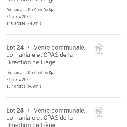
Chargement
Domaniales Du Cant De Spa
21 mars 2024
140 arbres (449m³)
Aller
sur
Lot 24
Vente communale,
domaniale et CPAS de la
Direction de Liège
Chargement
Domaniales Du Cant De Spa
21 mars 2024
137 arbres (669m³)
Aller
sur
Lot 25
Vente communale,
domaniale et CPAS de la
Direction de Liège