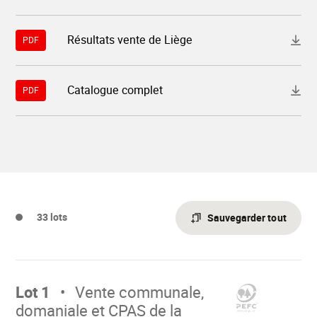
Télécharger
Résultats vente de Liège
PDF
le
fichier
"11387-
resultats-
Télécharger
Catalogue complet
vente-
PDF
le
de-
fichier
liege.pdf"
"11387-
catalogue-
complet.pdf"
33 lots
Sauvegarder tout
Aller
sur
Lot 1
Vente communale,
domaniale et CPAS de la