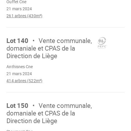
Ouffet Cne
21 mars 2024
261 arbres (430m³)
Aller
sur
Lot 140
Vente communale,
domaniale et CPAS de la
Direction de Liège
Chargement
Anthisnes Cne
21 mars 2024
414 arbres (522m³)
Aller
sur
Lot 150
Vente communale,
domaniale et CPAS de la
Direction de Liège
Chargement