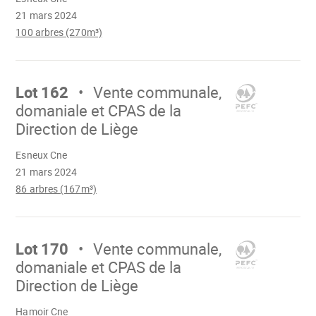
21 mars 2024
100 arbres (270m³)
Aller
sur
Lot 162
Vente communale,
domaniale et CPAS de la
Direction de Liège
Chargement
Esneux Cne
21 mars 2024
86 arbres (167m³)
Aller
sur
Lot 170
Vente communale,
domaniale et CPAS de la
Direction de Liège
Chargement
Hamoir Cne