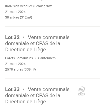
Chargement
Indivision Vecquee (Seraing/Rw
21 mars 2024
38 arbres (312m³)
Aller
sur
Lot 32
Vente communale,
domaniale et CPAS de la
Direction de Liège
Chargement
Forets Domaniales Du Cantonnem
21 mars 2024
2578 arbres (339m³)
Aller
sur
Lot 33
Vente communale,
domaniale et CPAS de la
Direction de Liège