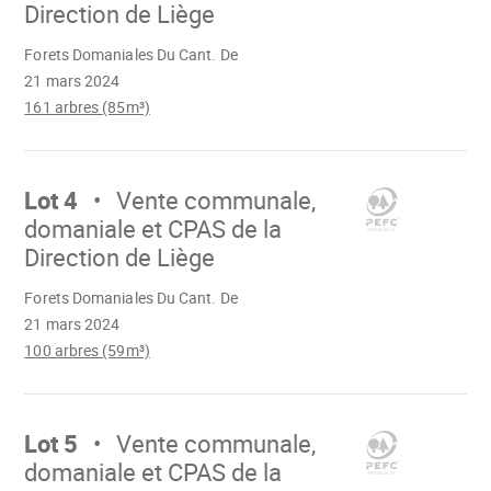
Direction de Liège
Chargement
Forets Domaniales Du Cant. De
21 mars 2024
161 arbres (85m³)
Aller
sur
Lot 4
Vente communale,
domaniale et CPAS de la
Direction de Liège
Chargement
Forets Domaniales Du Cant. De
21 mars 2024
100 arbres (59m³)
Aller
sur
Lot 5
Vente communale,
domaniale et CPAS de la