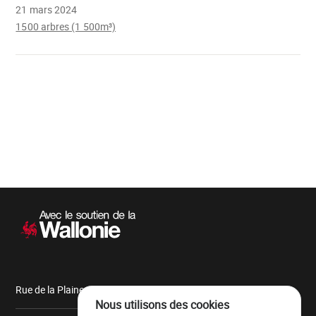
21 mars 2024
1500 arbres (1 500m³)
Chargement
Navigation
secondaire
Rue de la Plaine, 9 6900 Marche-en-Famenne
Nous utilisons des cookies