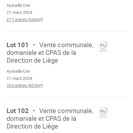
Chargement
Aywaille Cne
21 mars 2024
277 arbres (540m³)
Aller
sur
Lot 101
Vente communale,
domaniale et CPAS de la
Direction de Liège
Chargement
Aywaille Cne
21 mars 2024
354 arbres (603m³)
Aller
sur
Lot 102
Vente communale,
domaniale et CPAS de la
Direction de Liège
Chargement