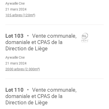
Aywaille Cne
21 mars 2024
105 arbres (120m³)
Aller
sur
Lot 103
Vente communale,
domaniale et CPAS de la
Direction de Liège
Chargement
Aywaille Cne
21 mars 2024
2000 arbres (2 000m³)
Aller
sur
Lot 110
Vente communale,
domaniale et CPAS de la
Direction de Liège
Chargement