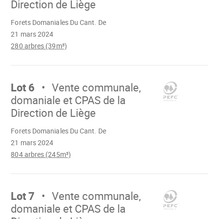
Direction de Liège
Chargement
Forets Domaniales Du Cant. De
21 mars 2024
280 arbres (39m³)
Aller
sur
Lot 6
Vente communale,
domaniale et CPAS de la
Direction de Liège
Chargement
Forets Domaniales Du Cant. De
21 mars 2024
804 arbres (245m³)
Aller
sur
Lot 7
Vente communale,
domaniale et CPAS de la