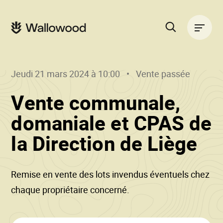
Passer
Passer
au
à
Navigation
contenu
la
principale
de
navigation
la
principale
page
Rechercher
sur
le
Jeudi 21 mars 2024 à 10:00
Vente passée
site
Vente communale,
domaniale et CPAS de
()
•
la Direction de Liège
Wa
Remise en vente des lots invendus éventuels chez
chaque propriétaire concerné.