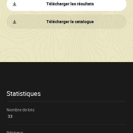
Télécharger les résultats
Télécharger le catalogue
Informations
sur
la
vente
Statistiques
Nombre de lots
33
Résineux