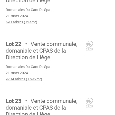
Direction de Liège
Chargement
Domaniales Du Cant De Spa
21 mars 2024
693 arbres (324m³)
Aller
sur
Lot 22
Vente communale,
domaniale et CPAS de la
Direction de Liège
Chargement
Domaniales Du Cant De Spa
21 mars 2024
9734 arbres (1 949m³)
Aller
sur
Lot 23
Vente communale,
domaniale et CPAS de la
Direction de Liège