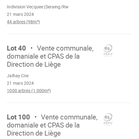
Chargement
Indivision Vecquee (Seraing/Rw
21 mars 2024
44 arbres (98m³)
Aller
sur
Lot 40
Vente communale,
domaniale et CPAS de la
Direction de Liège
Chargement
Jalhay Cne
21 mars 2024
1000 arbres (1 000m³)
Aller
sur
Lot 100
Vente communale,
domaniale et CPAS de la
Direction de Liège