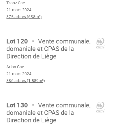
Trooz Cne
21 mars 2024
875 arbres (658m³)
Aller
sur
Lot 120
Vente communale,
domaniale et CPAS de la
Direction de Liège
Chargement
Arlon Cne
21 mars 2024
886 arbres (1 589m³)
Aller
sur
Lot 130
Vente communale,
domaniale et CPAS de la
Direction de Liège
Chargement