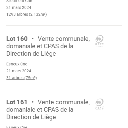
Stoumont Cne
21 mars 2024
1293 arbres (2 132m³)
Aller
sur
Lot 160
Vente communale,
domaniale et CPAS de la
Direction de Liège
Chargement
Esneux Cne
21 mars 2024
31 arbres (75m³)
Aller
sur
Lot 161
Vente communale,
domaniale et CPAS de la
Direction de Liège
Chargement
Esneux Cne