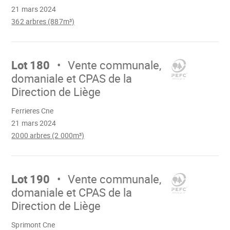
21 mars 2024
362 arbres (887m³)
Aller
sur
Lot 180
Vente communale,
domaniale et CPAS de la
Direction de Liège
Chargement
Ferrieres Cne
21 mars 2024
2000 arbres (2 000m³)
Aller
sur
Lot 190
Vente communale,
domaniale et CPAS de la
Direction de Liège
Chargement
Sprimont Cne