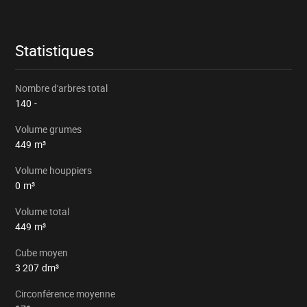
le
forêts lors des visites préalables sur le terrain (art.
lot
38 du CdC) ;
Statistiques
Volume estimé sur base des hauteurs (H22) /
Nombre d'arbres total
décroissances par classe de circonférence.
140
-
Volume grumes
449
m³
Volume houppiers
0
m³
Volume total
449
m³
Cube moyen
3 207
dm³
Circonférence moyenne