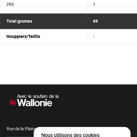
295
1
Total grumes
69
Houppiers/Taillis
-
Navigation
secondaire
Rue de la Plaine, 9 6900 Marche-en-Famenne
Nous utilisons des cookies