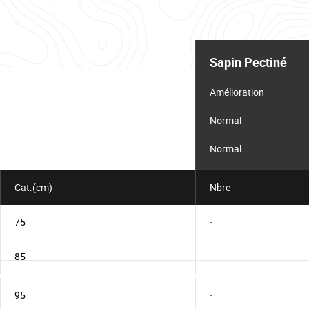
Tableau
d'informations
Sapin Pectiné
pour
le
lot
Amélioration
Normal
Normal
Cat.(cm)
Nbre
75
-
85
-
95
-