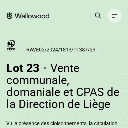
Passer
Passer
au
à
Navigation
contenu
la
principale
de
navigation
la
principale
page
Rechercher
sur
le
site
RW/E02/2024/1813/11387/23
(RW/E02/2024/1
Lot 23
Vente
-
communale,
domaniale et CPAS de
•
la Direction de Liège
Wa
Vu la présence des cloisonnements, la circulation