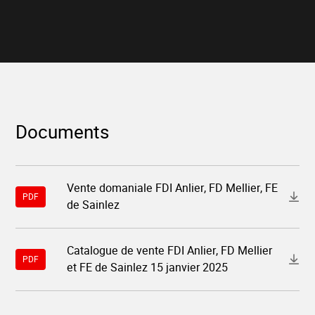
Documents
Télécharger
Vente domaniale FDI Anlier, FD Mellier, FE
le
PDF
de Sainlez
fichier
"13124-
vente-
domaniale-
Télécharger
Catalogue de vente FDI Anlier, FD Mellier
fdi-
le
PDF
anlier-
et FE de Sainlez 15 janvier 2025
fichier
fd-
"13124-
mellier-
catalogue-
fe-
de-
de-
vente-