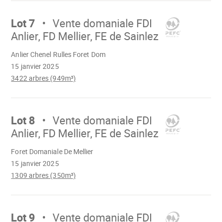
Aller
sur
Lot 7
Vente domaniale FDI
Anlier, FD Mellier, FE de Sainlez
Chargement
Anlier Chenel Rulles Foret Dom
15 janvier 2025
3422 arbres (949m³)
Aller
sur
Lot 8
Vente domaniale FDI
Anlier, FD Mellier, FE de Sainlez
Chargement
Foret Domaniale De Mellier
15 janvier 2025
1309 arbres (350m³)
Aller
sur
Lot 9
Vente domaniale FDI