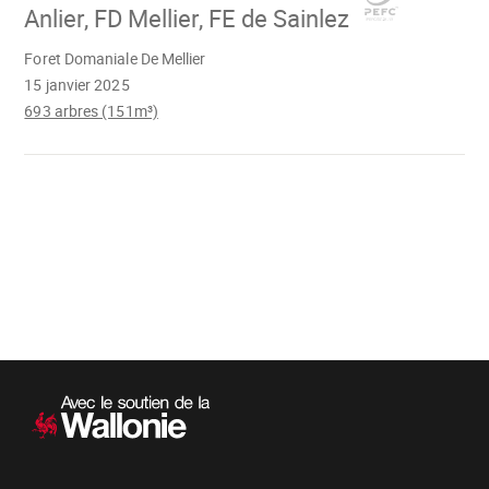
Anlier, FD Mellier, FE de Sainlez
Chargement
Foret Domaniale De Mellier
15 janvier 2025
693 arbres (151m³)
Chargement
Navigation
secondaire