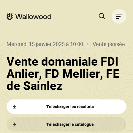
Passer
Passer
au
à
Navigation
contenu
la
principale
de
navigation
la
principale
page
Rechercher
sur
le
Mercredi 15 janvier 2025 à 10:00
Vente passée
site
Vente domaniale FDI
Anlier, FD Mellier, FE
()
•
de Sainlez
Wallowood
Télécharger les résultats
Télécharger le catalogue