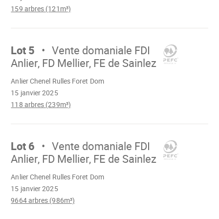
159 arbres (121m³)
Aller
sur
Lot 5
Vente domaniale FDI
Anlier, FD Mellier, FE de Sainlez
Chargement
Anlier Chenel Rulles Foret Dom
15 janvier 2025
118 arbres (239m³)
Aller
sur
Lot 6
Vente domaniale FDI
Anlier, FD Mellier, FE de Sainlez
Chargement
Anlier Chenel Rulles Foret Dom
15 janvier 2025
9664 arbres (986m³)