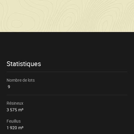
Informations
sur
la
vente
Statistiques
Nombre de lots
9
Résineux
3 575
m³
Feuillus
1 920
m³