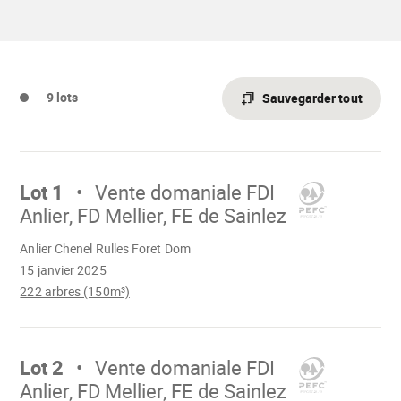
sainlez.pdf"
fdi-
anlier-
fd-
mellier-
et-
fe-
9 lots
de-
Sauvegarder tout
sainlez-
15-
janvier-
Aller
2025.pdf"
sur
Lot 1
Vente domaniale FDI
Anlier, FD Mellier, FE de Sainlez
Chargement
Anlier Chenel Rulles Foret Dom
15 janvier 2025
222 arbres (150m³)
Aller
sur
Lot 2
Vente domaniale FDI
Anlier, FD Mellier, FE de Sainlez