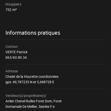
Houppiers
752
m³
Informations pratiques
Contact
VERTE Patrick
063/60.80.34
Adresse
Chalet de la Hourette coordonnées
gps: 49,787235 N et 5,688728 E
Vendeur(s)/propriétaire(s)
Anlier Chenel Rulles Foret Dom, Foret
Domaniale De Mellier, Sainlez F.e.