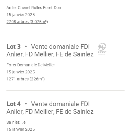
Chargement
Anlier Chenel Rulles Foret Dom
15 janvier 2025
2708 arbres (3 075m³)
Aller
sur
Lot 3
Vente domaniale FDI
Anlier, FD Mellier, FE de Sainlez
Chargement
Foret Domaniale De Mellier
15 janvier 2025
1271 arbres (226m³)
Aller
sur
Lot 4
Vente domaniale FDI
Anlier, FD Mellier, FE de Sainlez
Chargement
Sainlez F.e.
15 janvier 2025