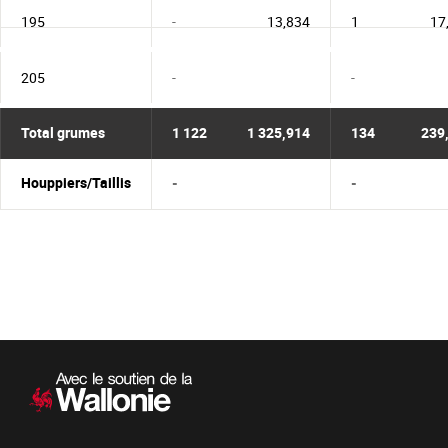
195
-
13,834
1
17
205
-
-
Total grumes
1 122
1 325,914
134
239
Houppiers/Taillis
-
-
Navigation
secondaire