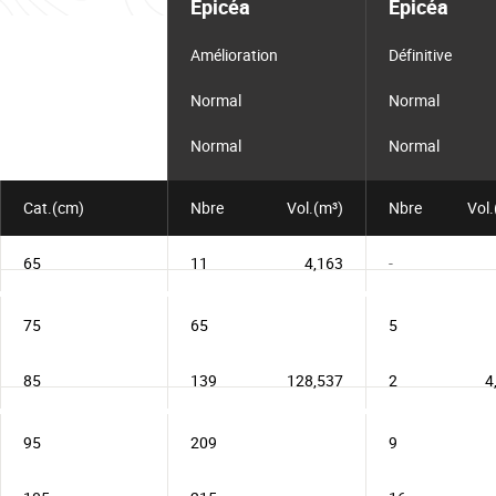
Epicéa
Epicéa
pour
le
lot
Amélioration
Définitive
Normal
Normal
Normal
Normal
Cat.(cm)
Nbre
Vol.(m³)
Nbre
Vol.
65
11
4,163
-
75
65
5
85
139
128,537
2
4
95
209
9