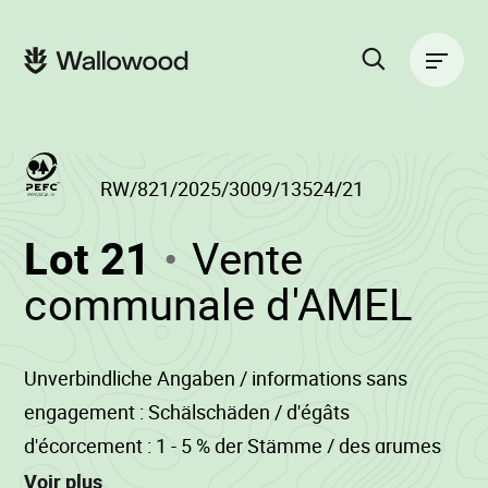
Passer
Passer
au
à
Navigation
contenu
la
principale
de
navigation
la
principale
page
Rechercher
sur
le
site
RW/821/2025/3009/13524/21
(RW/821/2025/3
Lot 21
Vente
-
•
communale d'AMEL
Wal
Unverbindliche Angaben / informations sans
engagement : Schälschäden / d'égâts
d'écorcement : 1 - 5 % der Stämme / des grumes
Wipfelbruch / bris de cime : 1 - 5 % der Stämme /
Voir plus