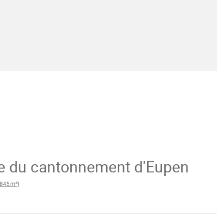
vente-
cantonnement-
eupen-
25-
09-
2024.pdf"
en
 du cantonnement d'Eupen
846m³)