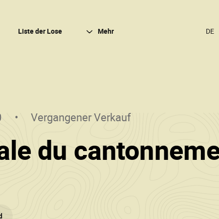
Schli
Liste der Lose
Mehr
SPR
ÄND
(DER
DEU
0
Vergangener Verkauf
le du cantonneme
ood
d