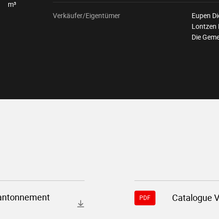
m³
Verkäufer/Eigentümer
Eupen Di
Lontzen 
Die Geme
Download-
cantonnement
Catalogue 
PDF
Datei
"11699-
catalogue-