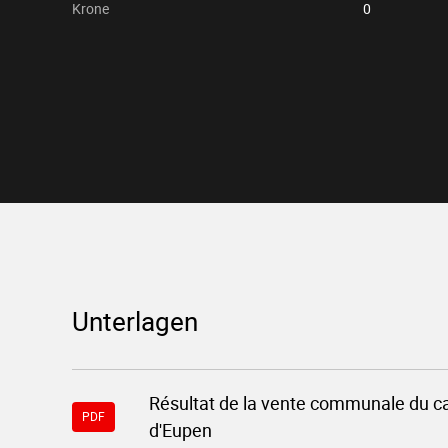
Krone
0
Unterlagen
Download-
Résultat de la vente communale du 
Datei
PDF
"11699-
d'Eupen
resultat-