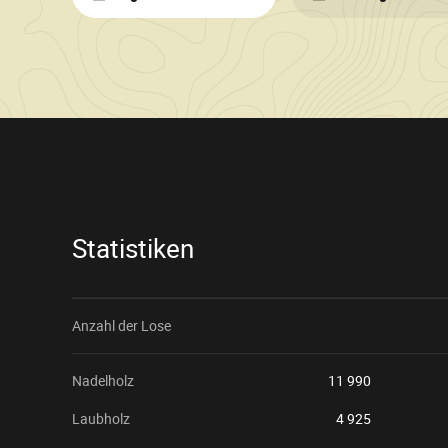
Verkaufsinformationen
Statistiken
Anzahl der Lose
Nadelholz
11 990
Laubholz
4 925