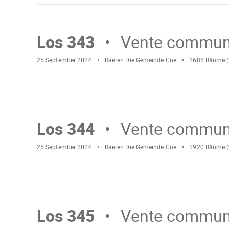
Mach
weiter
Wird
gelad
Los 343
Vente commun
25 September 2024
Raeren Die Gemeinde Cne
2685 Bäume (
Mach
weiter
Wird
gelad
Los 344
Vente commun
25 September 2024
Raeren Die Gemeinde Cne
1920 Bäume (
Mach
weiter
Wird
gelade
Los 345
Vente commun