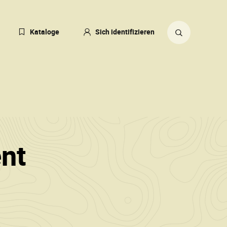
eßen
Kataloge
Sich identifizieren
ACHE
ERN
Suche
ZEIT:
auf
TSCH)
der
Website
nt