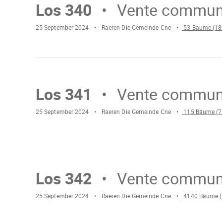
geladen
Los 340
Vente commun
25 September 2024
Raeren Die Gemeinde Cne
53 Bäume (18
Mach
weiter
Wird
gelade
Los 341
Vente commun
25 September 2024
Raeren Die Gemeinde Cne
115 Bäume (7
Mach
weiter
Wird
gelad
Los 342
Vente commun
25 September 2024
Raeren Die Gemeinde Cne
4140 Bäume (