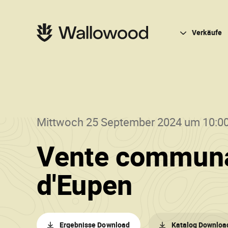
Zum
Zur
Seiteninhalt
Hauptnavigation
springen
springen
Hauptnavigation
Verkäufe
Mittwoch 25 September 2024 um 10:0
Vente communa
()
•
d'Eupen
Wallow
Ergebnisse Download
Katalog Downloa