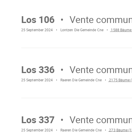
weiter
Wird
gela
Los 106
Vente commun
25 September 2024
Lontzen Die Gemeinde Cne
1588 Bäume 
Mach
weiter
Wird
gelad
Los 336
Vente commun
25 September 2024
Raeren Die Gemeinde Cne
2175 Bäume (
Mach
weiter
Wird
gelade
Los 337
Vente commun
25 September 2024
Raeren Die Gemeinde Cne
273 Bäume (1