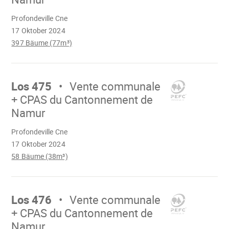
Wird
Profondeville Cne
geladen
17 Oktober 2024
397 Bäume (77m³)
Mach
weiter
Los 475
Vente communale
+ CPAS du Cantonnement de
Namur
Wird
Profondeville Cne
geladen
17 Oktober 2024
58 Bäume (38m³)
Mach
weiter
Los 476
Vente communale
+ CPAS du Cantonnement de
Namur