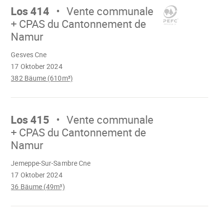
weiter
Los 414
Vente communale
+ CPAS du Cantonnement de
Namur
Wird
Gesves Cne
geladen
17 Oktober 2024
382 Bäume (610m³)
Mach
weiter
Los 415
Vente communale
+ CPAS du Cantonnement de
Namur
Wird
Jemeppe-Sur-Sambre Cne
geladen
17 Oktober 2024
36 Bäume (49m³)
Mach
weiter