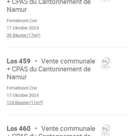
+ CPAS du Cantonnement de
Namur
Wird
Fernelmont Cne
geladen
17 Oktober 2024
39 Bäume (17m³)
Mach
weiter
Los 459
Vente communale
+ CPAS du Cantonnement de
Namur
Wird
Fernelmont Cne
geladen
17 Oktober 2024
126 Bäume (11m³)
Mach
weiter
Los 460
Vente communale