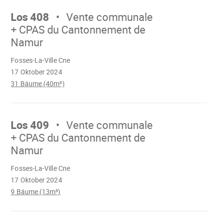
weiter
Los 408
Vente communale
+ CPAS du Cantonnement de
Namur
Wird
Fosses-La-Ville Cne
geladen
17 Oktober 2024
31 Bäume (40m³)
Mach
weiter
Los 409
Vente communale
+ CPAS du Cantonnement de
Namur
Wird
Fosses-La-Ville Cne
geladen
17 Oktober 2024
9 Bäume (13m³)
Mach