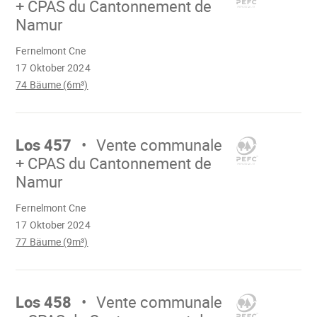
+ CPAS du Cantonnement de
Namur
Wird
Fernelmont Cne
geladen
17 Oktober 2024
74 Bäume (6m³)
Mach
weiter
Los 457
Vente communale
+ CPAS du Cantonnement de
Namur
Wird
Fernelmont Cne
geladen
17 Oktober 2024
77 Bäume (9m³)
Mach
weiter
Los 458
Vente communale