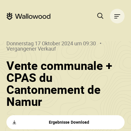
Zum
Zur
Seiteninhalt
Hauptnavigation
Hauptnavigation
springen
springen
Suche
auf
der
Donnerstag 17 Oktober 2024 um 09:30
Website
Vergangener Verkauf
Vente communale +
CPAS du
Cantonnement de
()
•
Namur
Wallowood
Ergebnisse Download