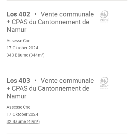
Mach
weiter
Los 402
Vente communale
+ CPAS du Cantonnement de
Namur
Wird
Assesse Cne
geladen
17 Oktober 2024
343 Bäume (344m³)
Mach
weiter
Los 403
Vente communale
+ CPAS du Cantonnement de
Namur
Wird
Assesse Cne
geladen
17 Oktober 2024
32 Bäume (49m³)