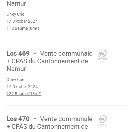
Namur
Wird
Ohey Cne
geladen
17 Oktober 2024
112 Bäume (8m³)
Mach
weiter
Los 469
Vente communale
+ CPAS du Cantonnement de
Namur
Wird
Ohey Cne
geladen
17 Oktober 2024
222 Bäume (13m³)
Mach
weiter
Los 470
Vente communale
+ CPAS du Cantonnement de