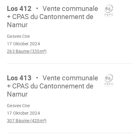
weiter
Los 412
Vente communale
+ CPAS du Cantonnement de
Namur
Wird
Gesves Cne
geladen
17 Oktober 2024
263 Bäume (335m³)
Mach
weiter
Los 413
Vente communale
+ CPAS du Cantonnement de
Namur
Wird
Gesves Cne
geladen
17 Oktober 2024
307 Bäume (420m³)
Mach