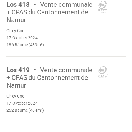
Los 418
Vente communale
+ CPAS du Cantonnement de
Namur
Wird
Ohey Cne
geladen
17 Oktober 2024
186 Bäume (489m³)
Mach
weiter
Los 419
Vente communale
+ CPAS du Cantonnement de
Namur
Wird
Ohey Cne
geladen
17 Oktober 2024
252 Bäume (484m³)
Mach
weiter