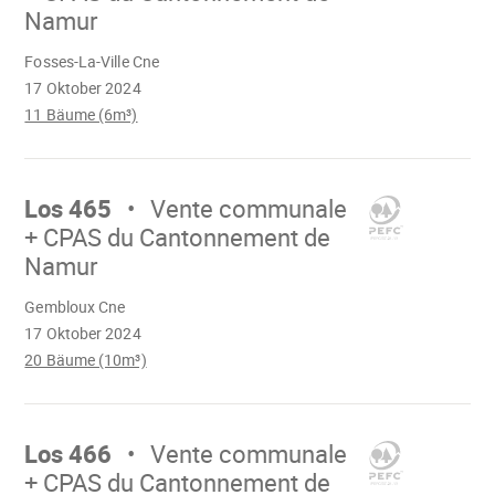
Namur
Wird
Fosses-La-Ville Cne
geladen
17 Oktober 2024
11 Bäume (6m³)
Mach
weiter
Los 465
Vente communale
+ CPAS du Cantonnement de
Namur
Wird
Gembloux Cne
geladen
17 Oktober 2024
20 Bäume (10m³)
Mach
weiter
Los 466
Vente communale
+ CPAS du Cantonnement de