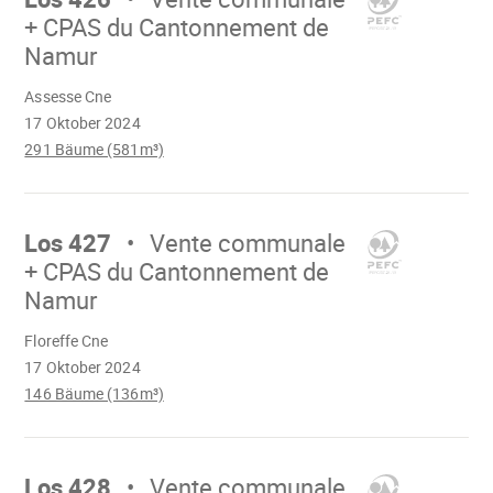
+ CPAS du Cantonnement de
Namur
Wird
Assesse Cne
geladen
17 Oktober 2024
291 Bäume (581m³)
Mach
weiter
Los 427
Vente communale
+ CPAS du Cantonnement de
Namur
Wird
Floreffe Cne
geladen
17 Oktober 2024
146 Bäume (136m³)
Mach
weiter
Los 428
Vente communale