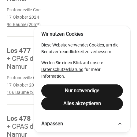
Wird
Profondeville Cne
geladen
17 Oktober 2024
96 Bäume (20m³)
Wir nutzen Cookies
Mach
weiter
Diese Website verwendet Cookies, um die
Los 477
Vente communale
Benutzerfreundlichkeit zu verbessern.
+ CPAS du Cantonnement de
Werfen Sie einen Blick auf unsere
Namur
Datenschutzerklärung
für mehr
Wird
Information.
Profondeville Cne
geladen
17 Oktober 2024
Nur notwendige
106 Bäume (21m³)
Alles akzeptieren
Mach
weiter
Los 478
Vente communale
Anpassen
+ CPAS du Cantonnement de
Namur