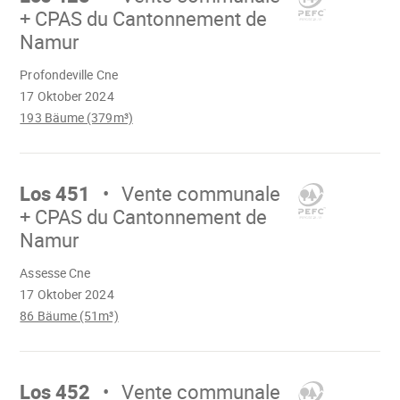
+ CPAS du Cantonnement de
Namur
Wird
Profondeville Cne
geladen
17 Oktober 2024
193 Bäume (379m³)
Mach
weiter
Los 451
Vente communale
+ CPAS du Cantonnement de
Namur
Wird
Assesse Cne
geladen
17 Oktober 2024
86 Bäume (51m³)
Mach
weiter
Los 452
Vente communale