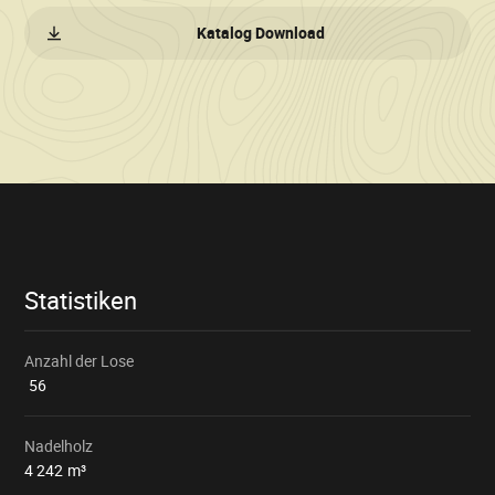
Katalog Download
Verkaufsinformationen
Statistiken
Anzahl der Lose
56
Nadelholz
4 242
m³