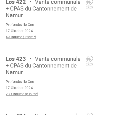
Los 422
Vente communale
+ CPAS du Cantonnement de
Namur
Wird
Profondeville Cne
geladen
17 Oktober 2024
49 Bäume (126m³)
Mach
weiter
Los 423
Vente communale
+ CPAS du Cantonnement de
Namur
Wird
Profondeville Cne
geladen
17 Oktober 2024
233 Bäume (619m³)
Mach
weiter