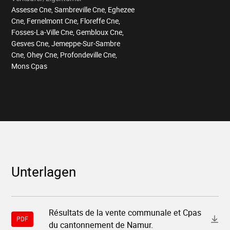
Assesse Cne, Sambreville Cne, Eghezee
Cne, Fernelmont Cne, Floreffe Cne,
Fosses-La-Ville Cne, Gembloux Cne,
Gesves Cne, Jemeppe-Sur-Sambre
Cne, Ohey Cne, Profondeville Cne,
Mons Cpas
Unterlagen
Download-
Résultats de la vente communale et Cpas
Datei
PDF
du cantonnement de Namur.
"12165-