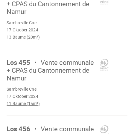
+ CPAS du Cantonnement de
Namur
Wird
Sambreville Cne
geladen
17 Oktober 2024
13 Bäume (20m³)
Mach
weiter
Los 455
Vente communale
+ CPAS du Cantonnement de
Namur
Wird
Sambreville Cne
geladen
17 Oktober 2024
11 Bäume (15m³)
Mach
weiter
Los 456
Vente communale