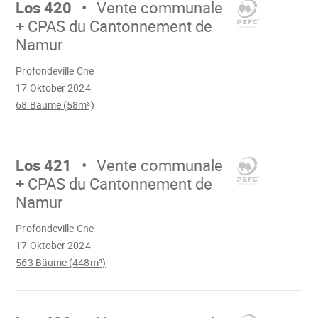
Los 420
Vente communale
+ CPAS du Cantonnement de
Namur
Wird
Profondeville Cne
geladen
17 Oktober 2024
68 Bäume (58m³)
Mach
weiter
Los 421
Vente communale
+ CPAS du Cantonnement de
Namur
Wird
Profondeville Cne
geladen
17 Oktober 2024
563 Bäume (448m³)
Mach
weiter