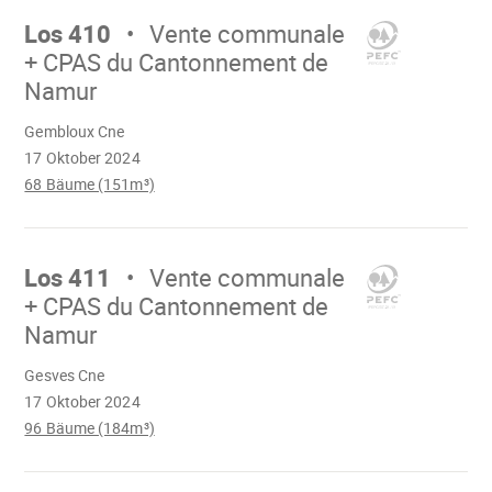
weiter
Los 410
Vente communale
+ CPAS du Cantonnement de
Namur
Wird
Gembloux Cne
geladen
17 Oktober 2024
68 Bäume (151m³)
Mach
weiter
Los 411
Vente communale
+ CPAS du Cantonnement de
Namur
Wird
Gesves Cne
geladen
17 Oktober 2024
96 Bäume (184m³)
Mach