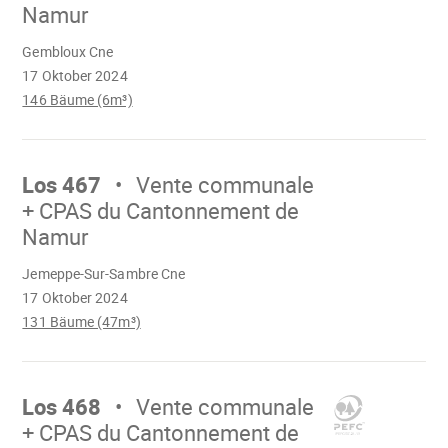
Namur
Wird
Gembloux Cne
geladen
17 Oktober 2024
146 Bäume (6m³)
Mach
weiter
Los 467
Vente communale
+ CPAS du Cantonnement de
Namur
Wird
Jemeppe-Sur-Sambre Cne
geladen
17 Oktober 2024
131 Bäume (47m³)
Mach
weiter
Los 468
Vente communale
+ CPAS du Cantonnement de