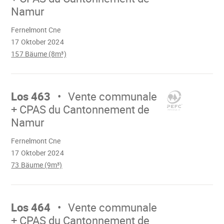
Namur
Wird
Fernelmont Cne
geladen
17 Oktober 2024
157 Bäume (8m³)
Mach
weiter
Los 463
Vente communale
+ CPAS du Cantonnement de
Namur
Wird
Fernelmont Cne
geladen
17 Oktober 2024
73 Bäume (9m³)
Mach
weiter
Los 464
Vente communale
+ CPAS du Cantonnement de