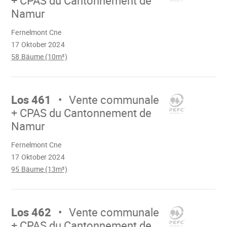
+ CPAS du Cantonnement de
Namur
Wird
Fernelmont Cne
geladen
17 Oktober 2024
58 Bäume (10m³)
Mach
weiter
Los 461
Vente communale
+ CPAS du Cantonnement de
Namur
Wird
Fernelmont Cne
geladen
17 Oktober 2024
95 Bäume (13m³)
Mach
weiter
Los 462
Vente communale
+ CPAS du Cantonnement de