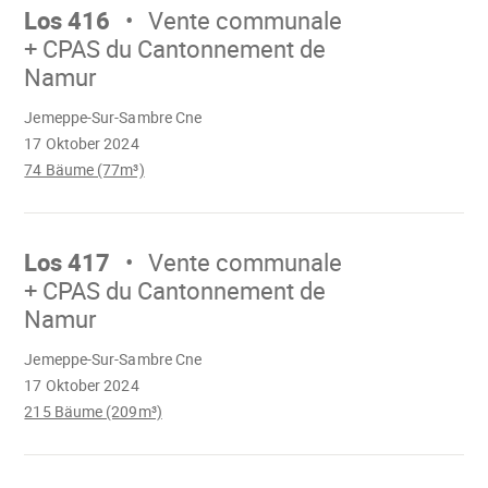
Los 416
Vente communale
+ CPAS du Cantonnement de
Namur
Wird
Jemeppe-Sur-Sambre Cne
geladen
17 Oktober 2024
74 Bäume (77m³)
Mach
weiter
Los 417
Vente communale
+ CPAS du Cantonnement de
Namur
Wird
Jemeppe-Sur-Sambre Cne
geladen
17 Oktober 2024
215 Bäume (209m³)
Mach
weiter