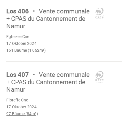
Mach
weiter
Los 406
Vente communale
+ CPAS du Cantonnement de
Namur
Wird
Eghezee Cne
geladen
17 Oktober 2024
161 Bäume (1 052m³)
Mach
weiter
Los 407
Vente communale
+ CPAS du Cantonnement de
Namur
Wird
Floreffe Cne
geladen
17 Oktober 2024
97 Bäume (84m³)
Mach