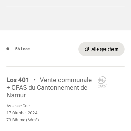
resultats-
de-
la-
vente-
communale-
et-
cpas-
du-
cantonnement-
de-
56 Lose
namur.pdf"
Alle speichern
Mach
weiter
Los 401
Vente communale
+ CPAS du Cantonnement de
Namur
Wird
Assesse Cne
geladen
17 Oktober 2024
73 Bäume (66m³)