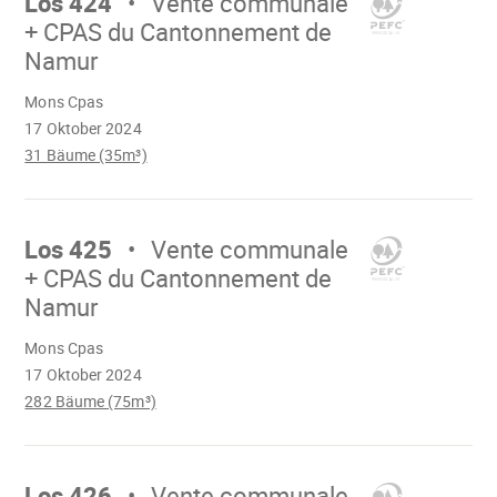
Los 424
Vente communale
+ CPAS du Cantonnement de
Namur
Wird
Mons Cpas
geladen
17 Oktober 2024
31 Bäume (35m³)
Mach
weiter
Los 425
Vente communale
+ CPAS du Cantonnement de
Namur
Wird
Mons Cpas
geladen
17 Oktober 2024
282 Bäume (75m³)
Mach
weiter
Los 426
Vente communale