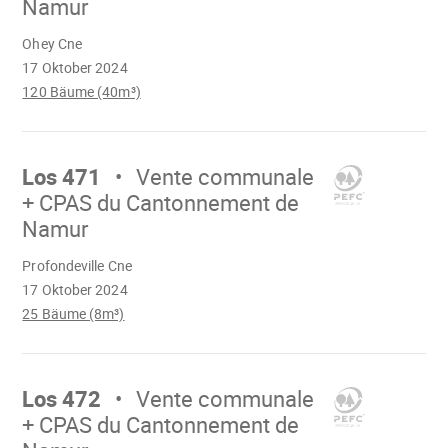
Namur
Wird
Ohey Cne
geladen
17 Oktober 2024
120 Bäume (40m³)
Mach
weiter
Los 471
Vente communale
+ CPAS du Cantonnement de
Namur
Wird
Profondeville Cne
geladen
17 Oktober 2024
25 Bäume (8m³)
Mach
weiter
Los 472
Vente communale
+ CPAS du Cantonnement de