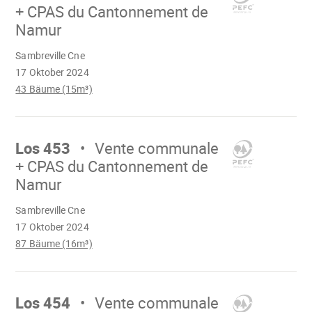
+ CPAS du Cantonnement de
Namur
Wird
Sambreville Cne
geladen
17 Oktober 2024
43 Bäume (15m³)
Mach
weiter
Los 453
Vente communale
+ CPAS du Cantonnement de
Namur
Wird
Sambreville Cne
geladen
17 Oktober 2024
87 Bäume (16m³)
Mach
weiter
Los 454
Vente communale