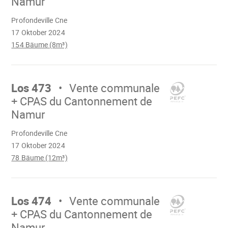
Namur
Wird
Profondeville Cne
geladen
17 Oktober 2024
154 Bäume (8m³)
Mach
weiter
Los 473
Vente communale
+ CPAS du Cantonnement de
Namur
Wird
Profondeville Cne
geladen
17 Oktober 2024
78 Bäume (12m³)
Mach
weiter
Los 474
Vente communale
+ CPAS du Cantonnement de
Namur