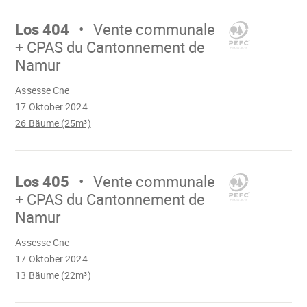
Mach
weiter
Los 404
Vente communale
+ CPAS du Cantonnement de
Namur
Wird
Assesse Cne
geladen
17 Oktober 2024
26 Bäume (25m³)
Mach
weiter
Los 405
Vente communale
+ CPAS du Cantonnement de
Namur
Wird
Assesse Cne
geladen
17 Oktober 2024
13 Bäume (22m³)