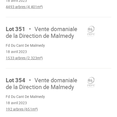
18 avril 2023
4493 arbres (4 401m³)
Aller
sur
Lot 351
Vente domaniale
de la Direction de Malmedy
Chargement
Fd Du Cant De Malmedy
18 avril 2023
1533 arbres (2 323m³)
Aller
sur
Lot 354
Vente domaniale
de la Direction de Malmedy
Chargement
Fd Du Cant De Malmedy
18 avril 2023
192 arbres (651m³)