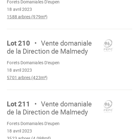
Forets Domaniales D'eupen
18 avril 2023
1588 arbres (979m³)
Aller
sur
Lot 210
Vente domaniale
de la Direction de Malmedy
Chargement
Forets Domaniales D'eupen
18 avril 2023
5701 arbres (423m³)
Aller
sur
Lot 211
Vente domaniale
de la Direction de Malmedy
Chargement
Forets Domaniales D'eupen
18 avril 2023
3523 arbres (4 098m³)