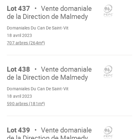
sur
Lot 437
Vente domaniale
de la Direction de Malmedy
Chargement
Domaniales Du Can De Saint-Vit
18 avril 2023
707 arbres (264m³)
Aller
sur
Lot 438
Vente domaniale
de la Direction de Malmedy
Chargement
Domaniales Du Can De Saint-Vit
18 avril 2023
590 arbres (181m³)
Aller
sur
Lot 439
Vente domaniale
de la Direction de Malmedy