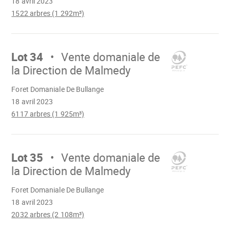
18 avril 2023
1522 arbres (1 292m³)
Aller
sur
Lot 34
Vente domaniale de
la Direction de Malmedy
Chargement
Foret Domaniale De Bullange
18 avril 2023
6117 arbres (1 925m³)
Aller
sur
Lot 35
Vente domaniale de
la Direction de Malmedy
Chargement
Foret Domaniale De Bullange
18 avril 2023
2032 arbres (2 108m³)