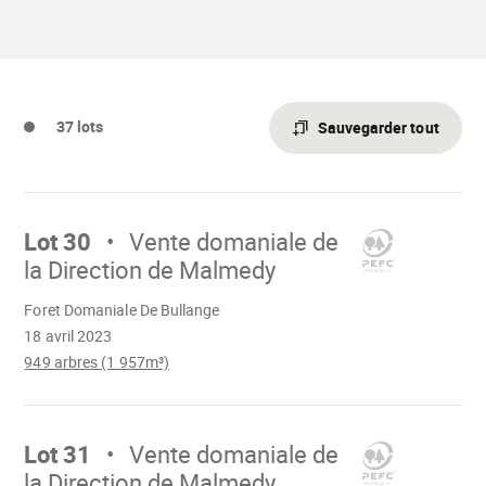
printemps-
vente-
2023.pdf"
domaniale-
de-
malmedy.pdf"
37 lots
Sauvegarder tout
Aller
sur
Lot 30
Vente domaniale de
la Direction de Malmedy
Chargement
Foret Domaniale De Bullange
18 avril 2023
949 arbres (1 957m³)
Aller
sur
Lot 31
Vente domaniale de
la Direction de Malmedy