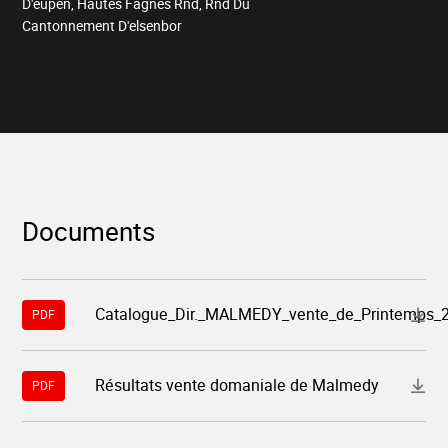
D'eupen, Hautes Fagnes Rnd, Rnd Du
Cantonnement D'elsenbor
Documents
Télécharger
Catalogue_Dir._MALMEDY_vente_de_Printemps_
PDF
le
fichier
"9048-
catalogue-
Télécharger
Résultats vente domaniale de Malmedy
dir-
PDF
le
malmedy-
fichier
vente-
"9048-
de-
resultats-