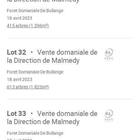
Chargement
Foret Domaniale De Bullange
18 avril 2023
415 arbres (1 296m³)
Aller
sur
Lot 32
Vente domaniale de
la Direction de Malmedy
Chargement
Foret Domaniale De Bullange
18 avril 2023
613 arbres (1 825m³)
Aller
sur
Lot 33
Vente domaniale de
la Direction de Malmedy
Chargement
Foret Domaniale De Bullange