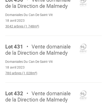
de la Direction de Malmedy
Chargement
Domaniales Du Can De Saint-Vit
18 avril 2023
3042 arbres (1 748m³)
Aller
sur
Lot 431
Vente domaniale
de la Direction de Malmedy
Chargement
Domaniales Du Can De Saint-Vit
18 avril 2023
780 arbres (1 028m³)
Aller
sur
Lot 432
Vente domaniale
de la Direction de Malmedy
Chargement