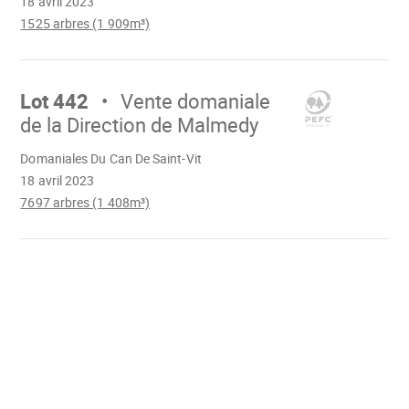
18 avril 2023
1525 arbres (1 909m³)
Aller
sur
Lot 442
Vente domaniale
de la Direction de Malmedy
Chargement
Domaniales Du Can De Saint-Vit
18 avril 2023
7697 arbres (1 408m³)
Chargement