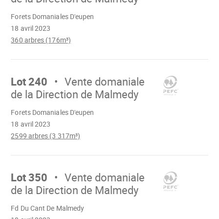
Chargement
Forets Domaniales D'eupen
18 avril 2023
360 arbres (176m³)
Aller
sur
Lot 240
Vente domaniale
de la Direction de Malmedy
Chargement
Forets Domaniales D'eupen
18 avril 2023
2599 arbres (3 317m³)
Aller
sur
Lot 350
Vente domaniale
de la Direction de Malmedy
Chargement
Fd Du Cant De Malmedy