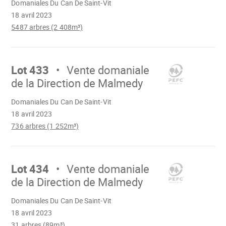
Domaniales Du Can De Saint-Vit
18 avril 2023
5487 arbres (2 408m³)
Aller
sur
Lot 433
Vente domaniale
de la Direction de Malmedy
Chargement
Domaniales Du Can De Saint-Vit
18 avril 2023
736 arbres (1 252m³)
Aller
sur
Lot 434
Vente domaniale
de la Direction de Malmedy
Chargement
Domaniales Du Can De Saint-Vit
18 avril 2023
31 arbres (89m³)