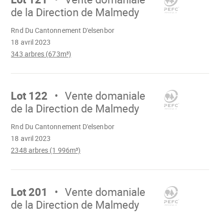
de la Direction de Malmedy
Chargement
Rnd Du Cantonnement D'elsenbor
18 avril 2023
343 arbres (673m³)
Aller
sur
Lot 122
Vente domaniale
de la Direction de Malmedy
Chargement
Rnd Du Cantonnement D'elsenbor
18 avril 2023
2348 arbres (1 996m³)
Aller
sur
Lot 201
Vente domaniale
de la Direction de Malmedy
Chargement