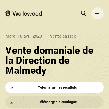
Passer
Passer
au
à
Navigation
contenu
la
principale
de
navigation
la
principale
page
Rechercher
sur
le
Mardi 18 avril 2023
Vente passée
site
Vente domaniale de
la Direction de
()
•
Malmedy
Wallowood
Télécharger les résultats
Télécharger le catalogue