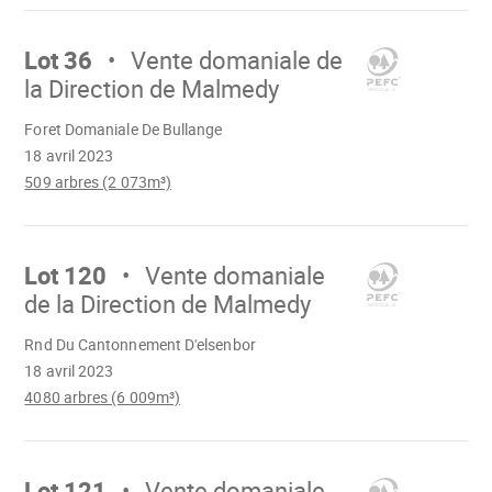
Aller
sur
Lot 36
Vente domaniale de
la Direction de Malmedy
Chargement
Foret Domaniale De Bullange
18 avril 2023
509 arbres (2 073m³)
Aller
sur
Lot 120
Vente domaniale
de la Direction de Malmedy
Chargement
Rnd Du Cantonnement D'elsenbor
18 avril 2023
4080 arbres (6 009m³)
Aller
sur
Lot 121
Vente domaniale