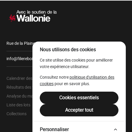
Navigation
secondaire
Rue de la Plaine, 9 6900 Marche-en-Famenne
Nous utilisons des cookies
info@filiereboiswallonie.be
Ce site utilise des cookies pour améliorer
votre expérience utilisateur.
Consultez notre
politique d'utilisation des
Calendrier des ventes
À propos
cookies
pour en savoir plus.
Résultats des ventes
Parc à grumes
Analyse du marché
Ressources légales
Cookies essentiels
Liste des lots
Mentions légales
Accepter tout
Collections
Filière Bois Wallonie
Personnaliser