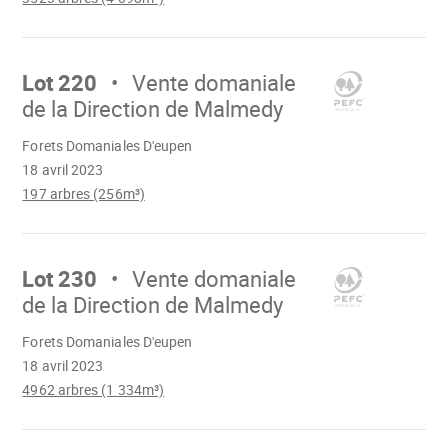
Aller
sur
Lot 220
Vente domaniale
de la Direction de Malmedy
Chargement
Forets Domaniales D'eupen
18 avril 2023
197 arbres (256m³)
Aller
sur
Lot 230
Vente domaniale
de la Direction de Malmedy
Chargement
Forets Domaniales D'eupen
18 avril 2023
4962 arbres (1 334m³)
Aller