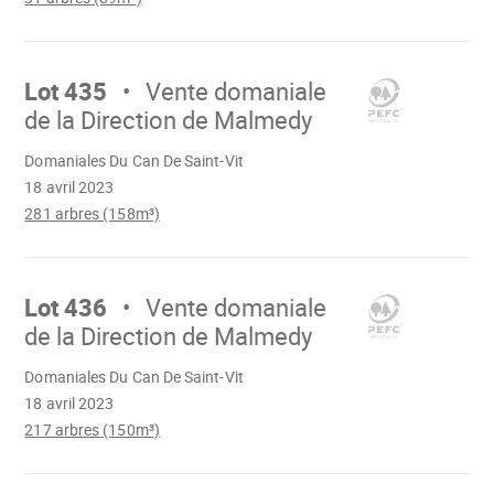
Aller
sur
Lot 435
Vente domaniale
de la Direction de Malmedy
Chargement
Domaniales Du Can De Saint-Vit
18 avril 2023
281 arbres (158m³)
Aller
sur
Lot 436
Vente domaniale
de la Direction de Malmedy
Chargement
Domaniales Du Can De Saint-Vit
18 avril 2023
217 arbres (150m³)
Aller