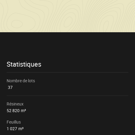
Informations
sur
la
vente
Statistiques
Nombre de lots
37
Résineux
52 820
m³
Feuillus
1 027
m³