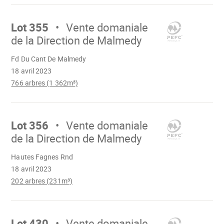
Aller
sur
Lot 355
Vente domaniale
de la Direction de Malmedy
Chargement
Fd Du Cant De Malmedy
18 avril 2023
766 arbres (1 362m³)
Aller
sur
Lot 356
Vente domaniale
de la Direction de Malmedy
Chargement
Hautes Fagnes Rnd
18 avril 2023
202 arbres (231m³)
Aller
sur
Lot 430
Vente domaniale