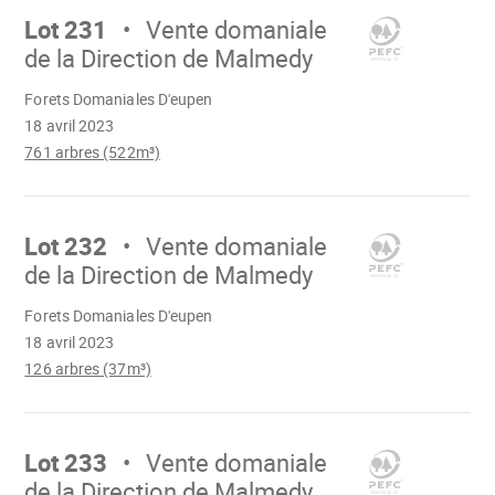
sur
Lot 231
Vente domaniale
de la Direction de Malmedy
Chargement
Forets Domaniales D'eupen
18 avril 2023
761 arbres (522m³)
Aller
sur
Lot 232
Vente domaniale
de la Direction de Malmedy
Chargement
Forets Domaniales D'eupen
18 avril 2023
126 arbres (37m³)
Aller
sur
Lot 233
Vente domaniale
de la Direction de Malmedy